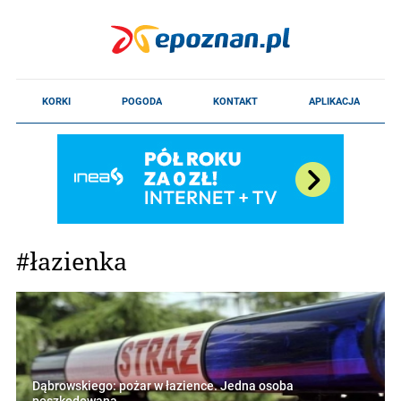
#łazienka
Dąbrowskiego: pożar w łazience. Jedna osoba