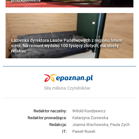
poszkodowana
Łazienka dyrektora Lasów Państwowych z regionu hitem
sieci. Na remont wydano 100 tysięcy złotych, ma strefę
relaksu
Siła miliona Czytelników
Redaktor naczelny:
Witold Kundzewicz
Redaktor prowadząca:
Katarzyna Żurowska
Redakcja:
Joanna Wachowska, Paula Zych
IT:
Paweł Rusek