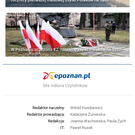
rocznicy pierwszej masowej zsyłki Polaków na Sybir
W Poznaniu uczczono 82. rocznicę zsyłki Polaków na Sybir
Siła miliona Czytelników
Redaktor naczelny:
Witold Kundzewicz
Redaktor prowadząca:
Katarzyna Żurowska
Redakcja:
Joanna Wachowska, Paula Zych
IT:
Paweł Rusek