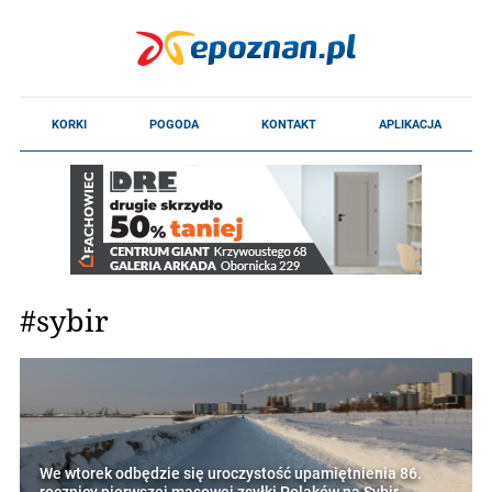
#sybir
We wtorek odbędzie się uroczystość upamiętnienia 86.