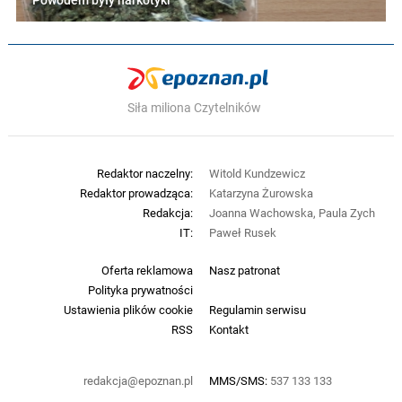
Powodem były narkotyki
Siła miliona Czytelników
Redaktor naczelny:
Witold Kundzewicz
Redaktor prowadząca:
Katarzyna Żurowska
Redakcja:
Joanna Wachowska, Paula Zych
IT:
Paweł Rusek
Oferta reklamowa
Nasz patronat
Polityka prywatności
Ustawienia plików cookie
Regulamin serwisu
RSS
Kontakt
redakcja@epoznan.pl
MMS/SMS:
537 133 133