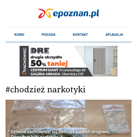
#chodzież narkotyki
Dziwnie zachowywał się podczas kontroli drogowej.