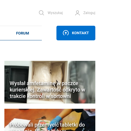
Wyszukaj
Zaloguj
KONTAKT
Wysłał amfetaminę w paczce
kurierskiej. Zawartość odkryto w
trakcie kontroli w sortowni
Próbowali przemycić tabletki do