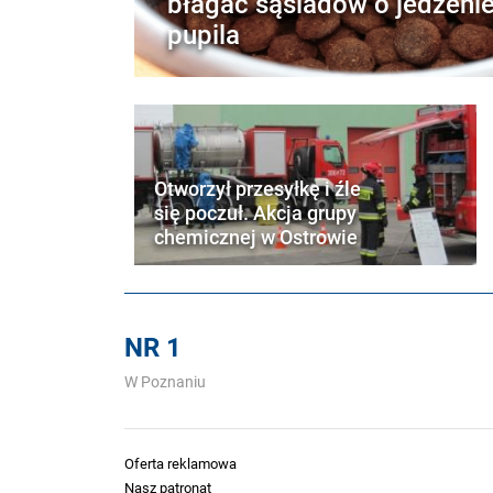
błagać sąsiadów o jedzenie
pupila
Otworzył przesyłkę i źle
się poczuł. Akcja grupy
chemicznej w Ostrowie
NR 1
W Poznaniu
Oferta reklamowa
Nasz patronat