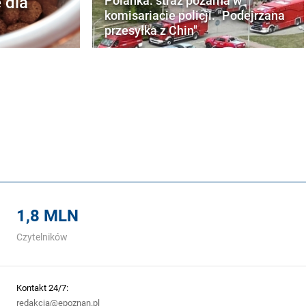
 dla
Polanka: straż pożarna w
komisariacie policji. "Podejrzana
przesyłka z Chin"
1,8 MLN
Czytelników
Kontakt 24/7:
redakcja@epoznan.pl