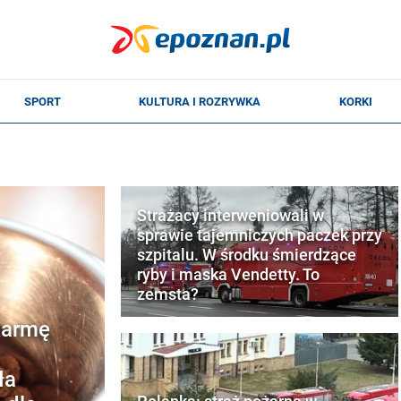
Strażacy interweniowali w
sprawie tajemniczych paczek przy
szpitalu. W środku śmierdzące
ryby i maska Vendetty. To
zemsta?
karmę
ła