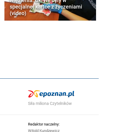
więzienia. Ukryte były w
specjalnej kartce z życzeniami
(video)
Siła miliona Czytelników
Redaktor naczelny:
Witold Kundzewicz