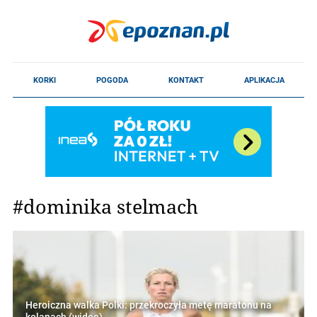
#dominika stelmach
Heroiczna walka Polki: przekroczyła metę maratonu na