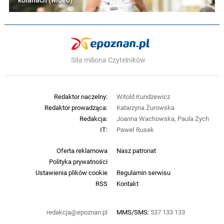
kolanach (wideo)
Siła miliona Czytelników
Redaktor naczelny:
Witold Kundzewicz
Redaktor prowadząca:
Katarzyna Żurowska
Redakcja:
Joanna Wachowska, Paula Zych
IT:
Paweł Rusek
Oferta reklamowa
Nasz patronat
Polityka prywatności
Ustawienia plików cookie
Regulamin serwisu
RSS
Kontakt
redakcja@epoznan.pl
MMS/SMS:
537 133 133