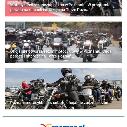
Motocykliści rozpoczną sezon w Poznaniu. W programie
parada na ulicach i atrakcje na Torze Poznań
Oficjalnie otworzą sezon motocyklowy w Poznaniu. Będą
parada i impreza na Torze Poznań
Poznań: motocykliści w sobotę oficjalnie zaczną sezon