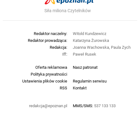
Siła miliona Czytelników
Redaktor naczelny:
Witold Kundzewicz
Redaktor prowadząca:
Katarzyna Żurowska
Redakcja:
Joanna Wachowska, Paula Zych
IT:
Paweł Rusek
Oferta reklamowa
Nasz patronat
Polityka prywatności
Ustawienia plików cookie
Regulamin serwisu
RSS
Kontakt
redakcja@epoznan.pl
MMS/SMS:
537 133 133