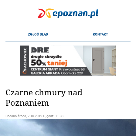
Czarne chmury nad
Poznaniem
Dodano
środa, 2.10.2019 r., godz. 11.33