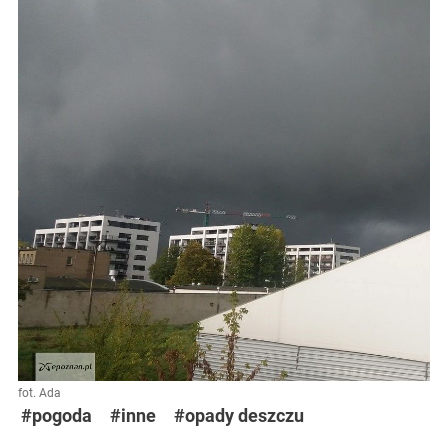
fot. Ada
#pogoda
#inne
#opady deszczu