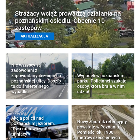
Strażacy wciąż prowadzą działania na
poznańskim osiedlu. Obecnie 10
zastępów
AKTUALIZACJA
Nie wszyscy są
zadowoleni z
zapowiadanych zmian na
Wypadek w poznańskim
poznańskiej ulicy. Doszło
parku. Policjanci szukają
tu do śmiertelnego
osoby, która brała w nim
wypadku
udział
Akcja policji nad
Nowy zbiornik retencyjny
poznańskim jeziorem.
powstaje w Poznaniu.
"Dwa radiowozy i
Pomieści ok. 1900
tajniacy"
metrów sześciennych