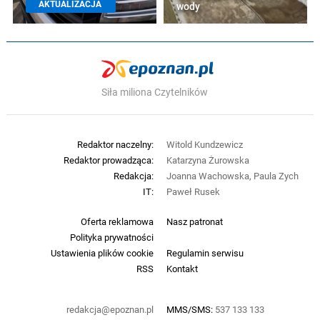
AKTUALIZACJA
wody
Siła miliona Czytelników
Redaktor naczelny:
Witold Kundzewicz
Redaktor prowadząca:
Katarzyna Żurowska
Redakcja:
Joanna Wachowska, Paula Zych
IT:
Paweł Rusek
Oferta reklamowa
Nasz patronat
Polityka prywatności
Ustawienia plików cookie
Regulamin serwisu
RSS
Kontakt
redakcja@epoznan.pl
MMS/SMS:
537 133 133