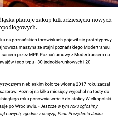
Śląska planuje zakup kilkudziesięciu nowych
opodłogowych.
ku na poznańskich torowiskach pojawił się prototypowy
jnowsza maszyna ze stajni poznańskiego Modertransu.
odpisaniem przez MPK Poznań umowy z Modertransem na
mwajów tego typu - 30 jednokierunkowych i 20
ystycznym niebieskim kolorze wiosną 2017 roku zaczął
ażerów. Później na kilka miesięcy wyjechał na testy do
biegłego roku ponownie wrócić do stolicy Wielkopolski.
uje po Wrocławiu. -
Jeszcze w tym roku ogłosimy
siąt nowych, zgodnie z decyzją Pana Prezydenta Jacka