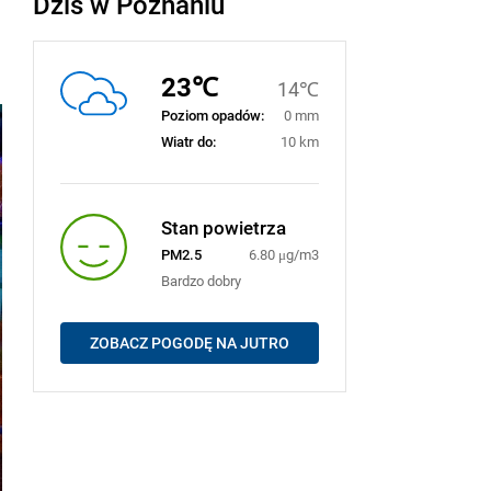
Dziś w Poznaniu
23℃
14℃
Poziom opadów:
0 mm
Wiatr do:
10 km
Stan powietrza
PM2.5
6.80 μg/m3
Bardzo dobry
ZOBACZ POGODĘ NA JUTRO