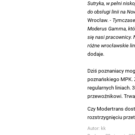
Sutryka, w pełni nis
do obsługi linii na No
Wrocław.
- Tymczase
Moderus Gamma, który
się nasi pracownicy
różne wrocławskie lin
dodaje.
Dziś poznaniacy mo
poznańskiego MPK. 
regularnych liniach
przewoźnikowi. Trwa
Czy Modertrans dost
rozstrzygnięciu prze
Autor:
kk