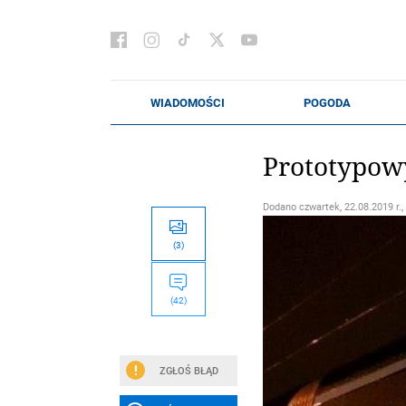
Prototypow
Dodano
czwartek, 22.08.2019 r.,
(3)
(42)
ZGŁOŚ BŁĄD