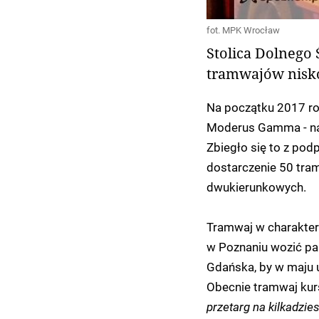
fot. MPK Wrocław
Stolica Dolnego 
tramwajów nisk
Na początku 2017 ro
Moderus Gamma - na
Zbiegło się to z p
dostarczenie 50 tra
dwukierunkowych.
Tramwaj w charakter
w Poznaniu wozić pas
Gdańska, by w maju u
Obecnie tramwaj kurs
przetarg na kilkadzie