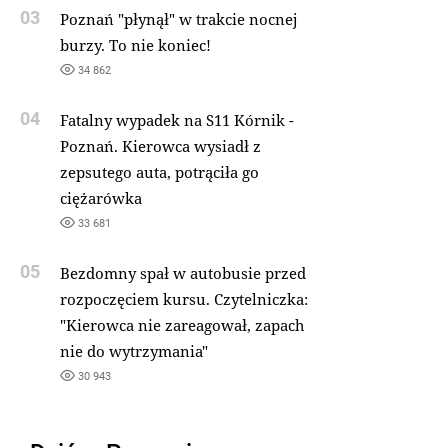
03
Poznań "płynął" w trakcie nocnej
burzy. To nie koniec!
34 862
04
Fatalny wypadek na S11 Kórnik -
Poznań. Kierowca wysiadł z
zepsutego auta, potrąciła go
ciężarówka
33 681
05
Bezdomny spał w autobusie przed
rozpoczęciem kursu. Czytelniczka:
"Kierowca nie zareagował, zapach
nie do wytrzymania"
30 943