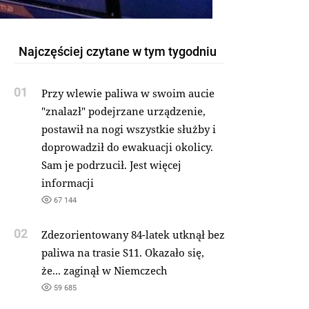
Najczęściej czytane w tym tygodniu
01
Przy wlewie paliwa w swoim aucie
"znalazł" podejrzane urządzenie,
postawił na nogi wszystkie służby i
doprowadził do ewakuacji okolicy.
Sam je podrzucił. Jest więcej
informacji
67 144
02
Zdezorientowany 84-latek utknął bez
paliwa na trasie S11. Okazało się,
że... zaginął w Niemczech
59 685