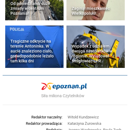
Od poniedziałku duże
zmiany w centrum
Zaginął mieszkaniec
Poznania!
Wielkopolski!
Tragiczne odkrycie na
terenie Antoninka. W
Wypadek z udziałem
aucie znaleziono ciało,
dwojga nastolatków w
prawdopodobnie leżało
regionie. Wylądował
tam kilka dni
śmigłowiec LPR
Siła miliona Czytelników
Redaktor naczelny:
Witold Kundzewicz
Redaktor prowadząca:
Katarzyna Żurowska
Redakcja:
Joanna Wachowska, Paula Zych