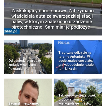
Zaskakujący obrót sprawy. Zatrzymano
właściciela auta ze swarzędzkiej stacji
paliw, w którym znaleziono urządzenie
pirotechniczne. Sam miał je podłożyć
Tragiczne odkrycie na
terenie Antoninka. W
Od poniedziałku duże
aucie znaleziono ciało,
zmiany w centrum
prawdopodobnie leżało
Poznania!
tam kilka dni
Tak kierowcy ciężarówek
próbowali omijać
Zaginął mieszkaniec
wielkopolskie miasto.