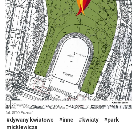
fot. SITO Poznań
#dywany kwiatowe
#inne
#kwiaty
#park
mickiewicza