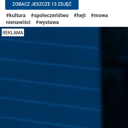
ZOBACZ JESZCZE 13 ZDJĘĆ
#kultura
#społeczeńśtwo
#hejt
#mowa
nienawiści
#wystawa
REKLAMA