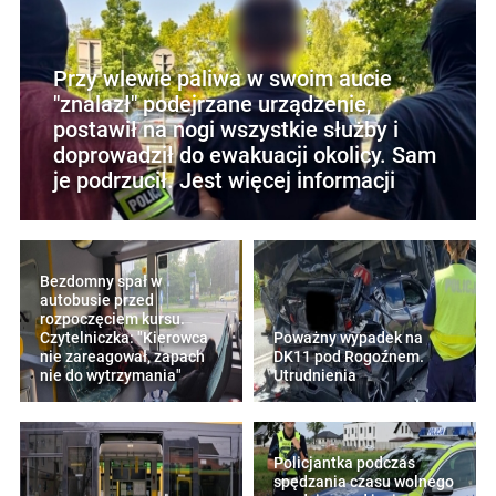
Przy wlewie paliwa w swoim aucie
"znalazł" podejrzane urządzenie,
postawił na nogi wszystkie służby i
doprowadził do ewakuacji okolicy. Sam
je podrzucił. Jest więcej informacji
Bezdomny spał w
autobusie przed
rozpoczęciem kursu.
Czytelniczka: "Kierowca
Poważny wypadek na
nie zareagował, zapach
DK11 pod Rogoźnem.
nie do wytrzymania"
Utrudnienia
Policjantka podczas
spędzania czasu wolnego