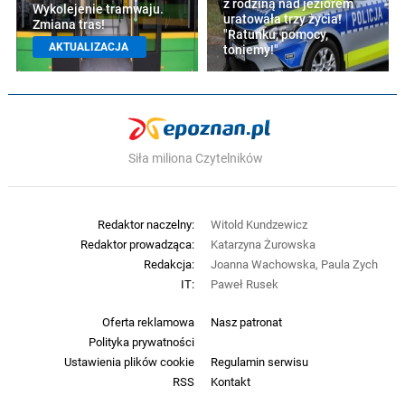
z rodziną nad jeziorem
Wykolejenie tramwaju.
uratowała trzy życia!
Zmiana tras!
"Ratunku, pomocy,
AKTUALIZACJA
toniemy!"
Siła miliona Czytelników
Redaktor naczelny:
Witold Kundzewicz
Redaktor prowadząca:
Katarzyna Żurowska
Redakcja:
Joanna Wachowska, Paula Zych
IT:
Paweł Rusek
Oferta reklamowa
Nasz patronat
Polityka prywatności
Ustawienia plików cookie
Regulamin serwisu
RSS
Kontakt