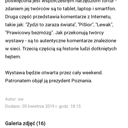
poświęcona jest współczesnym narzędziom tortur -
zdaniem jej twórców są to tablet, laptop i smartfon.
Druga część przedstawia komentarze z Internetu,
takie jak: "Żydzi to zaraza świata", "PiSior", "Lewak",
"Prawicowy bezmózg". Jak przekonują twórcy
wystawy - są to autentyczne komentarze znalezione
w sieci. Trzecią częścią są historie ludzi dotkniętych
hejtem.
Wystawa będzie otwarta przez cały weekend.
Patronatem objął ją prezydent Poznania.
Autor:
sw
Dodano: 05 kwietnia 2019 r. godz. 18:15
Galeria zdjęć (16)