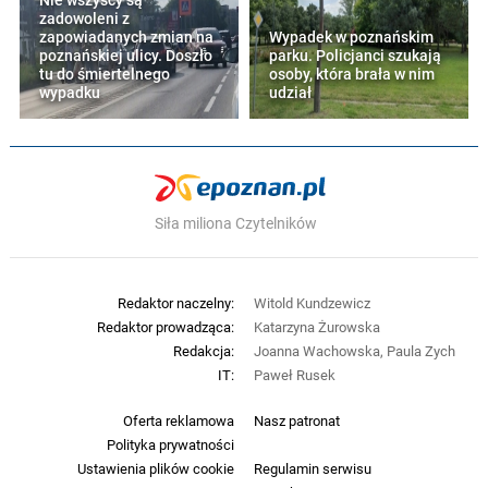
Nie wszyscy są
zadowoleni z
zapowiadanych zmian na
Wypadek w poznańskim
poznańskiej ulicy. Doszło
parku. Policjanci szukają
tu do śmiertelnego
osoby, która brała w nim
wypadku
udział
Siła miliona Czytelników
Redaktor naczelny:
Witold Kundzewicz
Redaktor prowadząca:
Katarzyna Żurowska
Redakcja:
Joanna Wachowska, Paula Zych
IT:
Paweł Rusek
Oferta reklamowa
Nasz patronat
Polityka prywatności
Ustawienia plików cookie
Regulamin serwisu