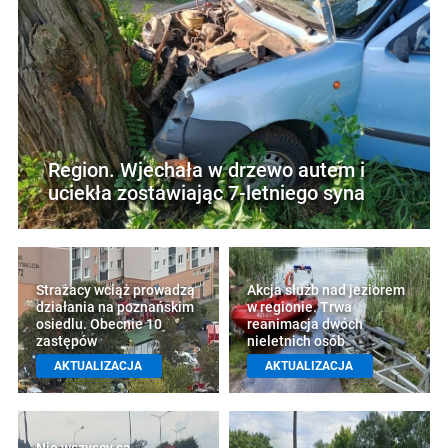
Region. Wjechała w drzewo autem i
uciekła zostawiając 7-letniego syna
Strażacy wciąż prowadzą
Akcja służb nad jeziorem
działania na poznańskim
w regionie. Trwa
osiedlu. Obecnie 10
reanimacja dwóch
zastępów
nieletnich osób
AKTUALIZACJA
AKTUALIZACJA