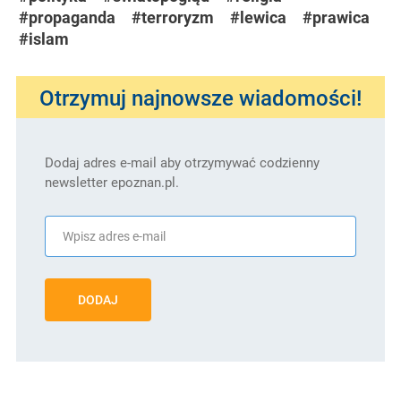
#propaganda
#terroryzm
#lewica
#prawica
#islam
Otrzymuj najnowsze wiadomości!
Dodaj adres e-mail aby otrzymywać codzienny
newsletter epoznan.pl.
DODAJ