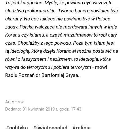
To jest karygodne. Myślę, że powinno być wszczęte
śledztwo prokuratorskie. Twórca baneru powinien być
ukarany. Na coś takiego nie powinno być w Polsce
zgody. Polska walcząca nie mordowała innych w imię
Koranu czy islamu, a część muzułmanów to robi cały
czas. Chociażby z tego powodu. Poza tym islam jest
tą ideologią, którą dzięki Koranowi można postawić na
równi z faszyzmem i nazizmem, to ideologia, która
wzywa do terroryzmu i popiera terroryzm -
mówi
Radiu Poznań dr Bartłomiej Grysa.
Autor:
sw
Dodano: 01 kwietnia 2019 r. godz. 17:43
#polityka
#światopogląd
#religia