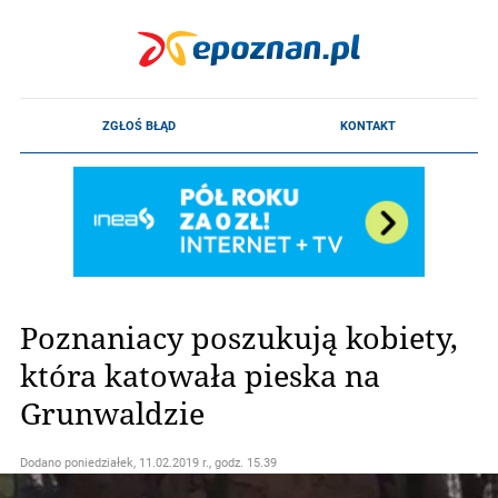
Poznaniacy poszukują kobiety,
która katowała pieska na
Grunwaldzie
Dodano
poniedziałek, 11.02.2019 r., godz. 15.39