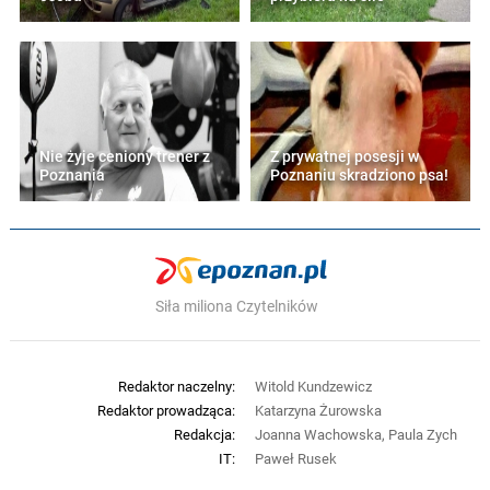
Nie żyje ceniony trener z
Z prywatnej posesji w
Poznania
Poznaniu skradziono psa!
Siła miliona Czytelników
Redaktor naczelny:
Witold Kundzewicz
Redaktor prowadząca:
Katarzyna Żurowska
Redakcja:
Joanna Wachowska, Paula Zych
IT:
Paweł Rusek