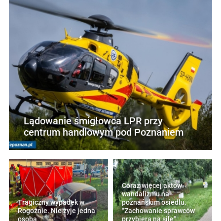
Lądowanie śmigłowca LPR przy
centrum handlowym pod Poznaniem
Coraz więcej aktów
wandalizmu na
Tragiczny wypadek w
poznańskim osiedlu.
Rogoźnie. Nie żyje jedna
"Zachowanie sprawców
osoba
przybiera na sile"