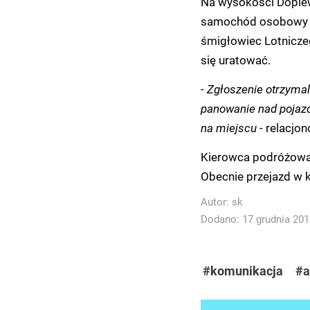
Na wysokości Dopiewa
samochód osobowy ud
śmigłowiec Lotnicze
się uratować.
- Zgłoszenie otrzymal
panowanie nad pojazd
na miejscu
- relacjon
Kierowca podróżował 
Obecnie przejazd w 
Autor:
sk
Dodano: 17 grudnia 2018
#komunikacja
#a