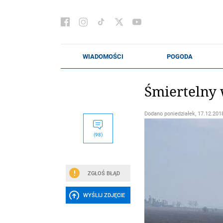
Śmiertelny 
Dodano
poniedziałek, 17.12.2018
(98)
ZGŁOŚ BŁĄD
WYŚLIJ ZDJĘCIE