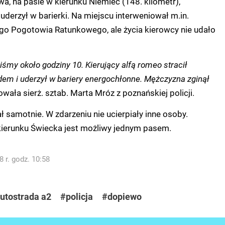
, na pasie w kierunku Niemiec (148. kilometr),
erzył w barierki. Na miejscu interweniował m.in.
go Pogotowia Ratunkowego, ale życia kierowcy nie udało
iśmy około godziny 10. Kierujący alfą romeo stracił
em i uderzył w bariery energochłonne. Mężczyzna zginął
owała sierż. sztab. Marta Mróz z poznańskiej policji.
samotnie. W zdarzeniu nie ucierpiały inne osoby.
kierunku Świecka jest możliwy jednym pasem.
 r. godz. 10:58
utostrada a2
#policja
#dopiewo