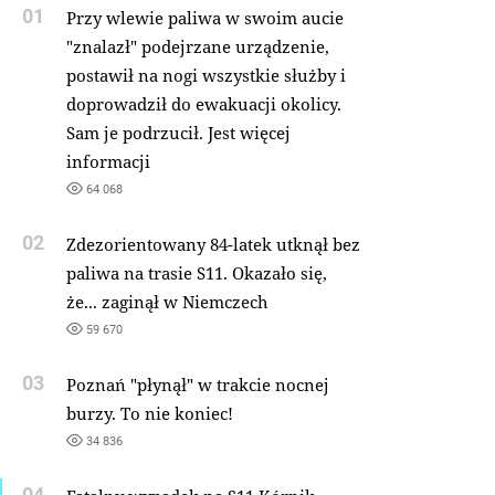
01
Przy wlewie paliwa w swoim aucie
"znalazł" podejrzane urządzenie,
postawił na nogi wszystkie służby i
doprowadził do ewakuacji okolicy.
Sam je podrzucił. Jest więcej
informacji
64 068
02
Zdezorientowany 84-latek utknął bez
paliwa na trasie S11. Okazało się,
że... zaginął w Niemczech
59 670
03
Poznań "płynął" w trakcie nocnej
burzy. To nie koniec!
34 836
04