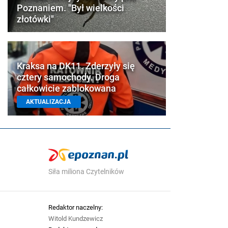
Poznaniem. "Był wielkości
złotówki"
Kraksa na DK11. Zderzyły się
cztery samochody. Droga
całkowicie zablokowana
AKTUALIZACJA
Siła miliona Czytelników
Redaktor naczelny:
Witold Kundzewicz