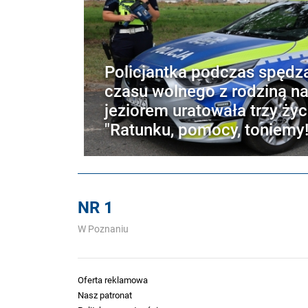
Policjantka podczas spędz
czasu wolnego z rodziną n
jeziorem uratowała trzy życ
"Ratunku, pomocy, toniemy!
NR 1
W Poznaniu
Oferta reklamowa
Nasz patronat