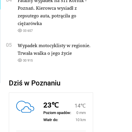
Fatalny wypadek na S11 Kórnik -
Poznań. Kierowca wysiadł z
zepsutego auta, potrąciła go
ciężarówka
33 657
05
Wypadek motocyklisty w regionie.
Trwała walka o jego życie
30 915
Dziś w Poznaniu
23℃
14℃
Poziom opadów:
0 mm
Wiatr do:
10 km