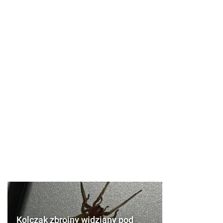
Kolczak zbrojny widziany pod