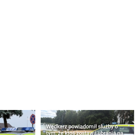
Wędkarz powiadomił służby o
tym, że ktoś zostawił ubrania na