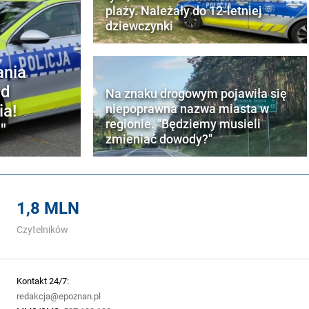
plaży. Należały do 12-letniej
dziewczynki
ania
ad
Na znaku drogowym pojawiła się
ia!
niepoprawna nazwa miasta w
regionie. "Będziemy musieli
"
zmieniać dowody?"
1,8 MLN
Czytelników
Kontakt 24/7:
redakcja@epoznan.pl