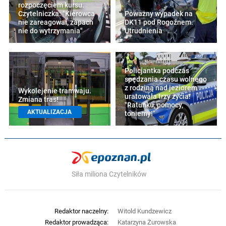
rozpoczęciem kursu.
Czytelniczka: "Kierowca
Poważny wypadek na
nie zareagował, zapach
DK11 pod Rogoźnem.
nie do wytrzymania"
Utrudnienia
Policjantka podczas
spędzania czasu wolnego
z rodziną nad jeziorem
Wykolejenie tramwaju.
uratowała trzy życia!
Zmiana tras!
"Ratunku, pomocy,
AKTUALIZACJA
toniemy!"
Siła miliona Czytelników
Redaktor naczelny:
Witold Kundzewicz
Redaktor prowadząca:
Katarzyna Żurowska