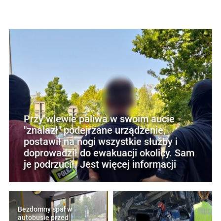
Przy wlewie paliwa w swoim aucie
"znalazł" podejrzane urządzenie,
postawił na nogi wszystkie służby i
doprowadził do ewakuacji okolicy. Sam
je podrzucił. Jest więcej informacji
Bezdomny spał w
autobusie przed