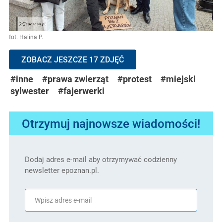
fot. Halina P.
ZOBACZ JESZCZE 17 ZDJĘĆ
#inne
#prawa zwierząt
#protest
#miejski
sylwester
#fajerwerki
Otrzymuj najnowsze wiadomości!
Dodaj adres e-mail aby otrzymywać codzienny
newsletter epoznan.pl.