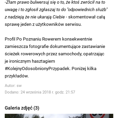
-
Złam prawo
bulwersuj się o to, że ktoś zwrócił na to
uwagę i to zgłosił
zgłaszaj to do "odpowiednich służb"
z nadzieją że nie ukarają Ciebie
-
skomentował całą
sprawę jeden z użytkowników serwisu.
Profil Po Poznaniu Rowerem konsekwentnie
zamieszcza fotografie dokumentujące zastawianie
ścieżek rowerowych przez samochody, opatrzając
je ironicznym hasztagiem
#KolejnyOdosobnionyPrzypadek. Poniżej kilka
przykładów.
Autor:
sw
Dodano: 24 września 2018 r. godz. 21:57
Galeria zdjęć (3)