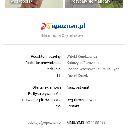
Wielkopolski!
Posypały się mandaty
Siła miliona Czytelników
Redaktor naczelny:
Witold Kundzewicz
Redaktor prowadząca:
Katarzyna Żurowska
Redakcja:
Joanna Wachowska, Paula Zych
IT:
Paweł Rusek
Oferta reklamowa
Nasz patronat
Polityka prywatności
Ustawienia plików cookie
Regulamin serwisu
RSS
Kontakt
redakcja@epoznan.pl
MMS/SMS:
537 133 133