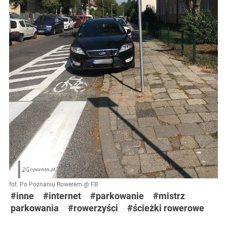
fot. Po Poznaniu Rowerem @ FB
#inne
#internet
#parkowanie
#mistrz
parkowania
#rowerzyści
#ścieżki rowerowe