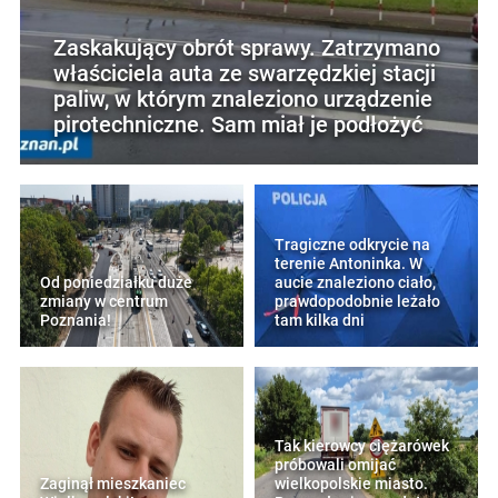
Zaskakujący obrót sprawy. Zatrzymano
właściciela auta ze swarzędzkiej stacji
paliw, w którym znaleziono urządzenie
pirotechniczne. Sam miał je podłożyć
Tragiczne odkrycie na
terenie Antoninka. W
Od poniedziałku duże
aucie znaleziono ciało,
zmiany w centrum
prawdopodobnie leżało
Poznania!
tam kilka dni
Tak kierowcy ciężarówek
próbowali omijać
Zaginął mieszkaniec
wielkopolskie miasto.