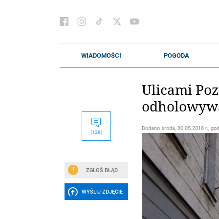
Ulicami Poz
odholowyw
Dodano
środa, 30.05.2018 r., go
(138)
ZGŁOŚ BŁĄD
WYŚLIJ ZDJĘCIE