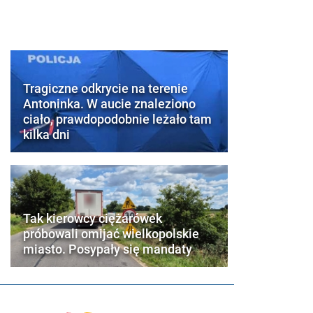
Tragiczne odkrycie na terenie
Antoninka. W aucie znaleziono
ciało, prawdopodobnie leżało tam
kilka dni
Tak kierowcy ciężarówek
próbowali omijać wielkopolskie
miasto. Posypały się mandaty