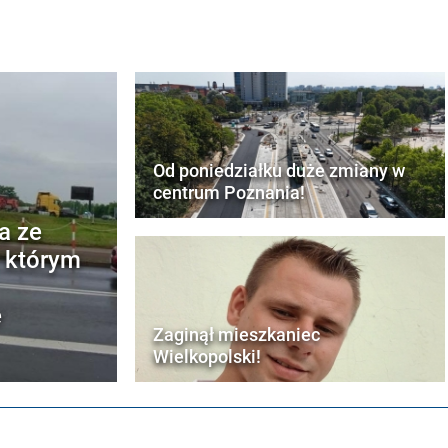
Od poniedziałku duże zmiany w
centrum Poznania!
a ze
w którym
e
Zaginął mieszkaniec
Wielkopolski!