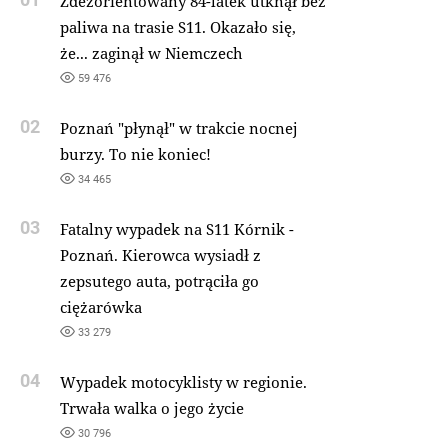
Zdezorientowany 84-latek utknął bez
paliwa na trasie S11. Okazało się,
że... zaginął w Niemczech
59 476
02
Poznań "płynął" w trakcie nocnej
burzy. To nie koniec!
34 465
03
Fatalny wypadek na S11 Kórnik -
Poznań. Kierowca wysiadł z
zepsutego auta, potrąciła go
ciężarówka
33 279
04
Wypadek motocyklisty w regionie.
Trwała walka o jego życie
30 796