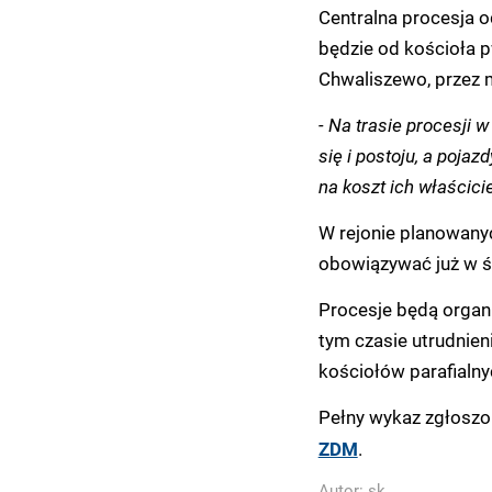
Centralna procesja o
będzie od kościoła p
Chwaliszewo, przez 
- Na trasie procesji
się i postoju, a poja
na koszt ich właściciel
W rejonie planowanyc
obowiązywać już w ś
Procesje będą organ
tym czasie utrudnie
kościołów parafialny
Pełny wykaz zgłoszo
.
ZDM
Autor:
sk