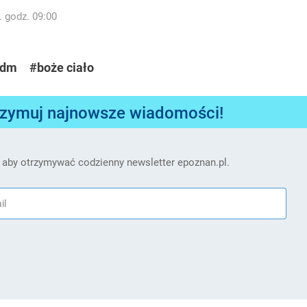
. godz. 09:00
zdm
#boże ciało
rzymuj najnowsze wiadomości!
 aby otrzymywać codzienny newsletter epoznan.pl.