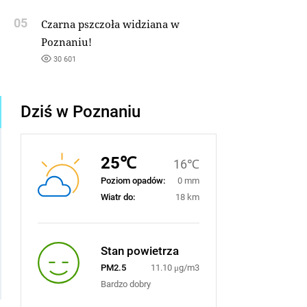
05
Czarna pszczoła widziana w
Poznaniu!
30 601
Dziś w Poznaniu
25℃
16℃
Poziom opadów:
0 mm
Wiatr do:
18 km
Stan powietrza
PM2.5
11.10 μg/m3
Bardzo dobry