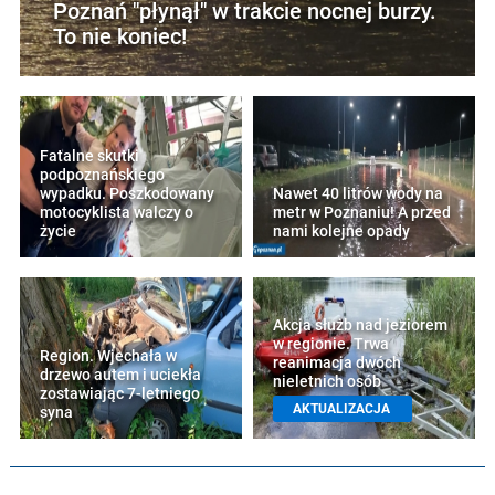
Poznań "płynął" w trakcie nocnej burzy.
To nie koniec!
Fatalne skutki
podpoznańskiego
wypadku. Poszkodowany
Nawet 40 litrów wody na
motocyklista walczy o
metr w Poznaniu! A przed
życie
nami kolejne opady
Akcja służb nad jeziorem
w regionie. Trwa
Region. Wjechała w
reanimacja dwóch
drzewo autem i uciekła
nieletnich osób
zostawiając 7-letniego
AKTUALIZACJA
syna