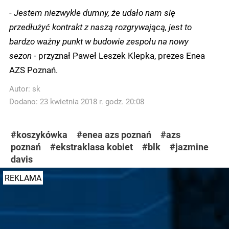
-
Jestem niezwykle dumny, że udało nam się
przedłużyć kontrakt z naszą rozgrywającą, jest to
bardzo ważny punkt w budowie zespołu na nowy
sezon -
przyznał Paweł Leszek Klepka, prezes Enea
AZS Poznań.
Autor:
sk
Dodano: 23 kwietnia 2018 r. godz. 20:08
#koszykówka
#enea azs poznań
#azs
poznań
#ekstraklasa kobiet
#blk
#jazmine
davis
REKLAMA