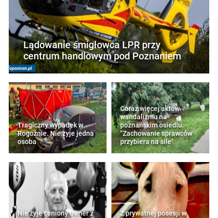
Lądowanie śmigłowca LPR przy
centrum handlowym pod Poznaniem
Coraz więcej aktów
wandalizmu na
Tragiczny wypadek w
poznańskim osiedlu.
Rogoźnie. Nie żyje jedna
"Zachowanie sprawców
osoba
przybiera na sile"
Nie żyje ceniony trener z
Z prywatnej posesji w