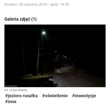
Dodano: 05 stycznia 2018 r. godz. 14:29
Galeria zdjęć (1)
fot. Urząd Miasta
#jezioro rusałka
#oświetlenie
#inwestycje
#inne