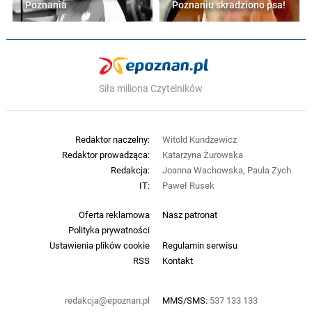
Poznania
Poznaniu skradziono psa!
Siła miliona Czytelników
Redaktor naczelny:
Witold Kundzewicz
Redaktor prowadząca:
Katarzyna Żurowska
Redakcja:
Joanna Wachowska, Paula Zych
IT:
Paweł Rusek
Oferta reklamowa
Nasz patronat
Polityka prywatności
Ustawienia plików cookie
Regulamin serwisu
RSS
Kontakt
redakcja@epoznan.pl
MMS/SMS:
537 133 133