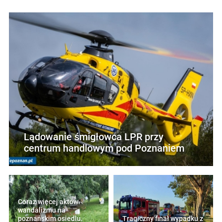
Lądowanie śmigłowca LPR przy
centrum handlowym pod Poznaniem
Coraz więcej aktów
wandalizmu na
poznańskim osiedlu.
Tragiczny finał wypadku z