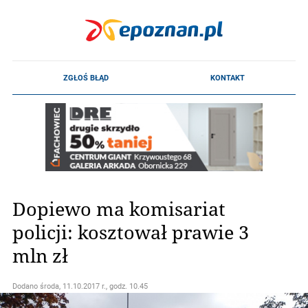
Dopiewo ma komisariat
policji: kosztował prawie 3
mln zł
Dodano
środa, 11.10.2017 r., godz. 10.45