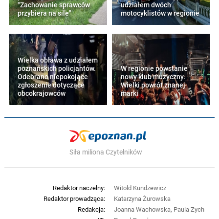
"Zachowanie sprawców
udziałem dwóch
przybiera na sile"
motocyklistów w regionie
Wielka obława z udziałem
poznańskich policjantów.
W regionie powstanie
Odebrano niepokojące
nowy klub muzyczny.
zgłoszenie dotyczące
Wielki powrót znanej
obcokrajowców
marki
Siła miliona Czytelników
Redaktor naczelny:
Witold Kundzewicz
Redaktor prowadząca:
Katarzyna Żurowska
Redakcja:
Joanna Wachowska, Paula Zych