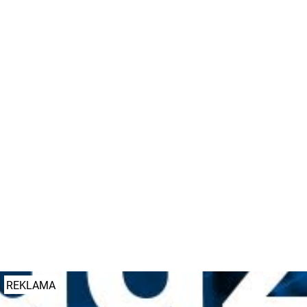
Przejazd jest już możliwy. Wciąż tworzą się tu duże korki.
+
−
Leaflet
|
© Autorzy
OpenStreetMap
#komunikacja
#policja
#wypadek
#złotowska
REKLAMA