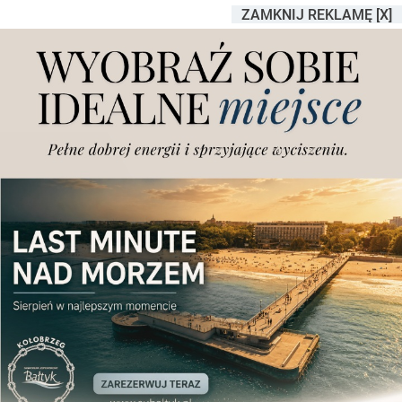
ZAMKNIJ REKLAMĘ [X]
Złotowska zablokowana:
zderzenie dwóch aut. Jedno z
nich uderzyło w autobus MPK
Dodano
środa, 20.09.2017 r., godz. 07.21