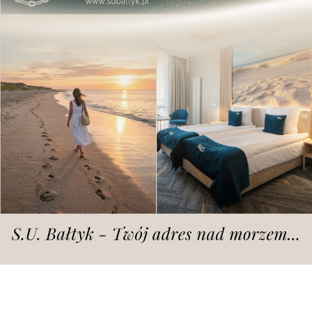
Przed godziną 7.00 na ulicy Złotowskiej,
w rejonie skrzyżowania z Owczą, doszło
do zderzenia dwóch samochodów. Jeden
z nich uderzył w autobus MPK. Trasa jest
zablokowana.
- W wyniku zderzenia dwóch samochodów
osobowych uszkodzony został nasz autobus linii nr
77, w który uderzył jeden z pojazdów -
mówi dyżurny
Nadzoru Ruchu MPK.
- Nie ma osób
poszkodowanych. ale są tu duże utrudnienia. Ulica
Złotowska jest w tej chwili zablokowana -
dodaje.
Autor:
KaT
Dodano: 20 września 2017 r. godz. 07:21
środa, 20.09.2017 r., godz. 07.56
AKTUALIZACJA