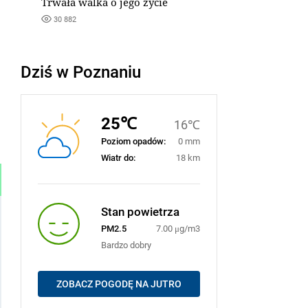
Trwała walka o jego życie
30 882
Dziś w Poznaniu
25℃
16℃
Poziom opadów:
0 mm
Wiatr do:
18 km
Stan powietrza
PM2.5
7.00 μg/m3
Bardzo dobry
ZOBACZ POGODĘ NA JUTRO