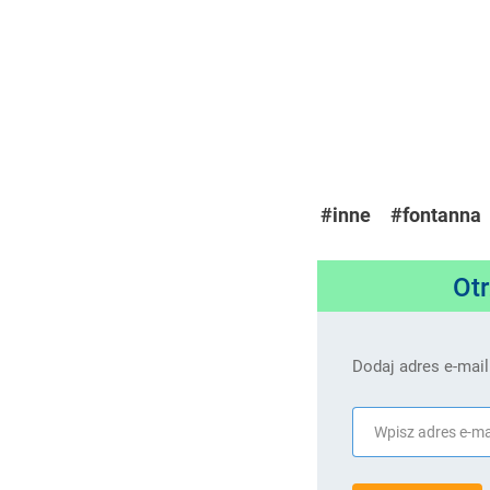
#inne
#fontanna
Ot
Dodaj adres e-mail