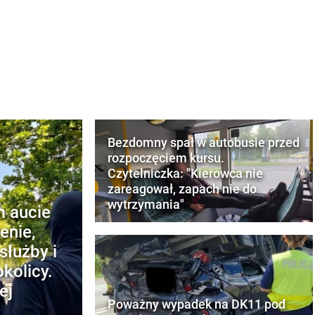
Bezdomny spał w autobusie przed
rozpoczęciem kursu.
Czytelniczka: "Kierowca nie
zareagował, zapach nie do
wytrzymania"
m aucie
enie,
służby i
kolicy.
ej
Poważny wypadek na DK11 pod