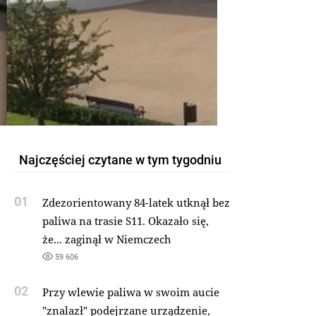
Najczęściej czytane w tym tygodniu
01
Zdezorientowany 84-latek utknął bez
paliwa na trasie S11. Okazało się,
że... zaginął w Niemczech
59 606
02
Przy wlewie paliwa w swoim aucie
"znalazł" podejrzane urządzenie,