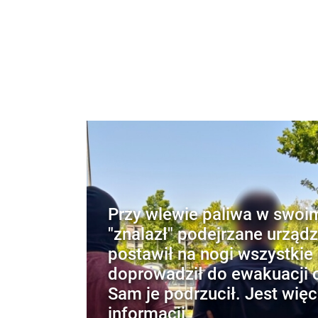
Przy wlewie paliwa w swoi
"znalazł" podejrzane urządz
postawił na nogi wszystkie 
doprowadził do ewakuacji o
Sam je podrzucił. Jest więc
informacji