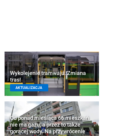
Wykolejenie tramwaju. Zmiana
tras!
AKTUALIZACJA
Od ponad miesiąca 66 mieszkań
nie ma gazu, a przez to także
gorącej wody. Na przywrócenie