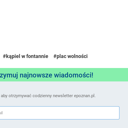
#kąpiel w fontannie
#plac wolności
rzymuj najnowsze wiadomości!
 aby otrzymywać codzienny newsletter epoznan.pl.