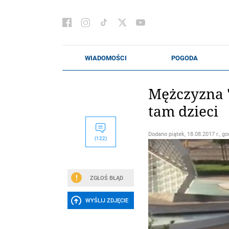
Mężczyzna "
tam dzieci
Dodano
piątek, 18.08.2017 r., go
(122)
ZGŁOŚ BŁĄD
WYŚLIJ ZDJĘCIE