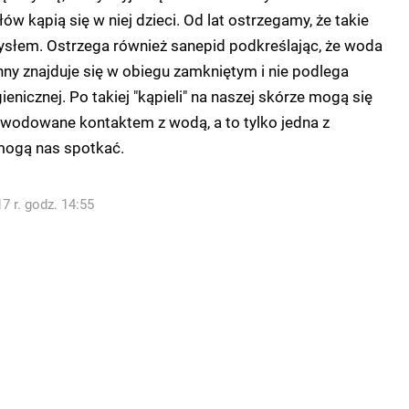
ałów kąpią się w niej dzieci. Od lat ostrzegamy, że takie
ysłem. Ostrzega również sanepid podkreślając, że woda
ny znajduje się w obiegu zamkniętym i nie podlega
gienicznej. Po takiej "kąpieli" na naszej skórze mogą się
wodowane kontaktem z wodą, a to tylko jedna z
 mogą nas spotkać.
7 r. godz. 14:55