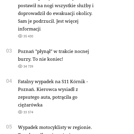
postawił na nogi wszystkie służby i
doprowadził do ewakuacji okolicy.
Sam je podrzucił. Jest więcej
informacji
35 430
03
Poznań "płynął" w trakcie nocnej
burzy. To nie koniec!
34 739
04
Fatalny wypadek na S11 Kórnik -
Poznań. Kierowca wysiadł z
zepsutego auta, potrąciła go
ciężarówka
33 574
05
Wypadek motocyklisty w regionie.