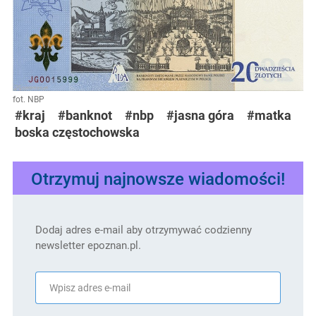
fot. NBP
#kraj
#banknot
#nbp
#jasna góra
#matka
boska częstochowska
Otrzymuj najnowsze wiadomości!
Dodaj adres e-mail aby otrzymywać codzienny
newsletter epoznan.pl.