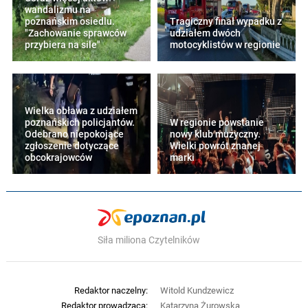
wandalizmu na
poznańskim osiedlu.
Tragiczny finał wypadku z
"Zachowanie sprawców
udziałem dwóch
przybiera na sile"
motocyklistów w regionie
Wielka obława z udziałem
poznańskich policjantów.
W regionie powstanie
Odebrano niepokojące
nowy klub muzyczny.
zgłoszenie dotyczące
Wielki powrót znanej
obcokrajowców
marki
Siła miliona Czytelników
Redaktor naczelny:
Witold Kundzewicz
Redaktor prowadząca:
Katarzyna Żurowska