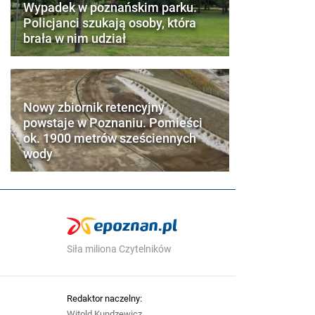
Wypadek w poznańskim parku.
Policjanci szukają osoby, która
brała w nim udział
Nowy zbiornik retencyjny
powstaje w Poznaniu. Pomieści
ok. 1900 metrów sześciennych
wody
Siła miliona Czytelników
Redaktor naczelny:
Witold Kundzewicz