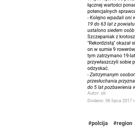
łącznej wartości ponad
potencjalnych sprawcó
- Kolejno wpadali oni 
19 do 63 lat z powiatu
ustalono siedem osób 
Szczepaniak z krotoszy
"Rekordzistą" okazał s
on w sumie 9 rowerów,
tym zatrzymano 19-latk
przywłaszczyli sobie 
odzyskać.
-
Zatrzymanym osobom p
przesłuchania przyzna
do 5 lat pozbawienia w
Autor:
sk
Dodano: 06 lipca 2017 r
#polcija
#region