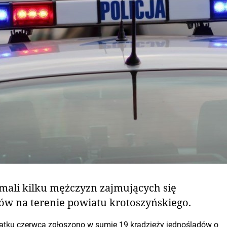
ymali kilku mężczyzn zajmujących się
ów na terenie powiatu krotoszyńskiego.
zątku czerwca zgłoszono w sumie 19 kradzieży jednośladów o