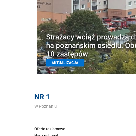
Strażacy wciąż prowadzą d
na poznańskim osiedlu. Ob
10 zastępów
AKTUALIZACJA
NR 1
W Poznaniu
Oferta reklamowa
Nasz patronat