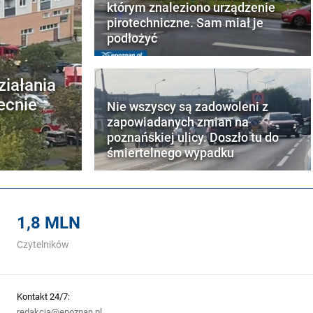
którym znaleziono urządzenie
pirotechniczne. Sam miał je
podłożyć
ziałania
ecnie
Nie wszyscy są zadowoleni z
zapowiadanych zmian na
poznańskiej ulicy. Doszło tu do
śmiertelnego wypadku
1,8 MLN
Czytelników
Kontakt 24/7:
redakcja@epoznan.pl