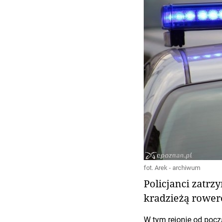
fot. Arek - archiwum
Policjanci zatrz
kradzieżą rower
W tym rejonie od poc