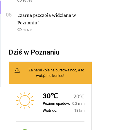
30 759
05
Czarna pszczoła widziana w
Poznaniu!
30 503
Dziś w Poznaniu
Za nami kolejna burzowa noc, a to
wciąż nie koniec!
30℃
20℃
Poziom opadów:
0.2 mm
Wiatr do:
18 km