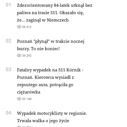
01
Zdezorientowany 84-latek utknął bez
paliwa na trasie S11. Okazało się,
że... zaginął w Niemczech
59 412
02
Poznań "płynął" w trakcie nocnej
burzy. To nie koniec!
34 292
03
Fatalny wypadek na S11 Kórnik -
Poznań. Kierowca wysiadł z
zepsutego auta, potrąciła go
ciężarówka
33 148
04
Wypadek motocyklisty w regionie.
Trwała walka o jego życie