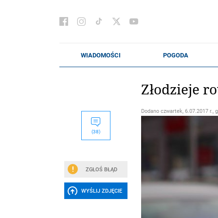
Złodzieje r
Dodano
czwartek, 6.07.2017 r., 
(38)
ZGŁOŚ BŁĄD
WYŚLIJ ZDJĘCIE