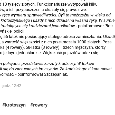
 13 tysięcy złotych. Funkcjonariusze wytypowali kilku
w, a ich przypuszczenia okazały się prawdziwe.
w ręce wymiaru sprawiedliwości. Byli to mężczyźni w wieku od
 krotoszyńskiego i każdy z nich działał na własna rękę. W sumie
trudniących się kradzieżami jednośladów -
poinformował Piotr
ńskiej policji.
ię 56-latek nie posiadający stałego adresu zamieszkania. Ukradł
 a wartość większości z nich przekraczała 1000 złotych. Poza
a (4 rowery), 58-latka (3 rowery) i trzech mężczyzn, którzy
po jednym jednośladzie. Większość pojazdów udało się
olicjanci przedstawili zarzuty kradzieży. W trakcie
li się do zarzucanych im czynów. Za kradzież grozi kara nawet
olności -
poinformował Szczepaniak.
. godz. 12:42
#krotoszyn
#rowery