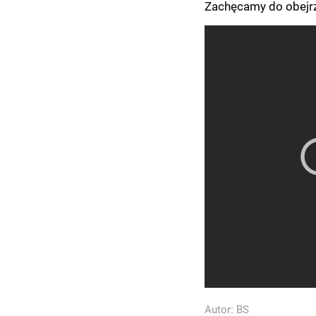
Zachęcamy do obejrz
Autor:
BS