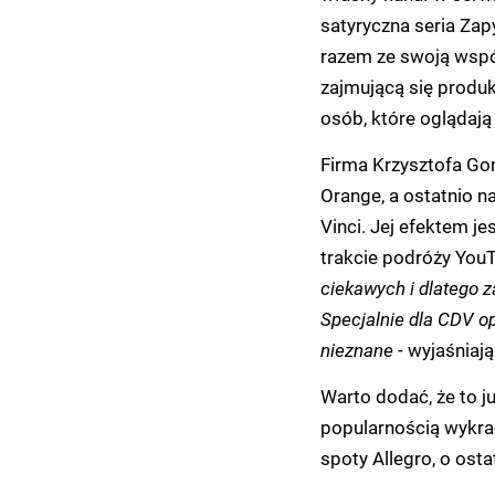
satyryczna seria Zap
razem ze swoją wspó
zajmującą się produkc
osób, które oglądają 
Firma Krzysztofa Gonc
Orange, a ostatnio 
Vinci. Jej efektem je
trakcie podróży You
ciekawych i dlatego 
Specjalnie dla CDV o
nieznane -
wyjaśniają
Warto dodać, że to j
popularnością wykra
spoty Allegro, o ost