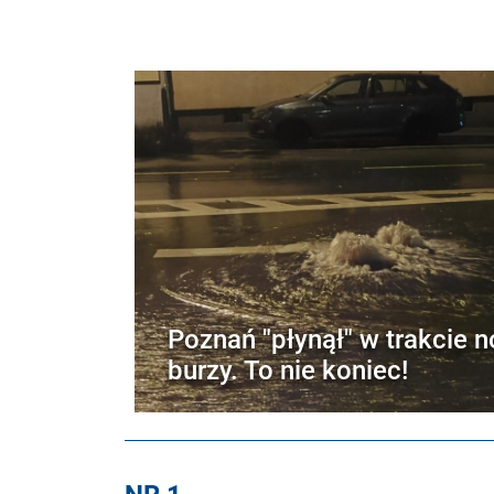
Poznań "płynął" w trakcie n
burzy. To nie koniec!
NR 1