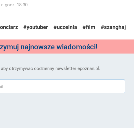
r. godz. 18:30
gonciarz
#youtuber
#uczelnia
#film
#szanghaj
rzymuj najnowsze wiadomości!
 aby otrzymywać codzienny newsletter epoznan.pl.