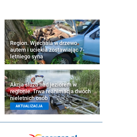
Region. Wjechała w drzewo
autem i uciekła zostawiając 7-
letniego syna
Akcja służb nad jeziorem w
regionie. Trwa reanimacja dwóch
nieletnich osób
AKTUALIZACJA