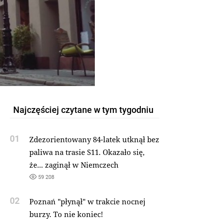
Najczęściej czytane w tym tygodniu
01
Zdezorientowany 84-latek utknął bez
paliwa na trasie S11. Okazało się,
że... zaginął w Niemczech
59 208
02
Poznań "płynął" w trakcie nocnej
burzy. To nie koniec!