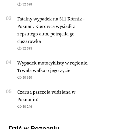
32 698
03
Fatalny wypadek na S11 Kórnik -
Poznań. Kierowca wysiadł z
zepsutego auta, potrąciła go
ciężarówka
32 595
04
Wypadek motocyklisty w regionie.
Trwała walka o jego życie
30 630
05
Czarna pszczoła widziana w
Poznaniu!
30 246
Dziś w Poznaniu