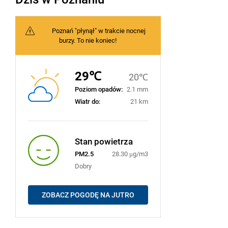
Poznań "płynął" w trakcie nocnej
burzy. To nie koniec!
29℃
20℃
Poziom opadów:
2.1 mm
Wiatr do:
21 km
Stan powietrza
PM2.5
28.30 μg/m3
Dobry
ZOBACZ POGODĘ NA JUTRO