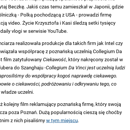
ytaj Beczkę. Jakiś czas temu zamieszkał w Japonii, gdzie
lniczką - Polką pochodzącą z USA - prowadzi firmę
ją video. Życie Krzysztofa i Kasi śledzą setki tysięcy
daily vlogi w serwisie YouTube.
iarza realizowała produkcje dla takich firm jak Intel czy
nawiązała współpracę z poznańską uczelnią Collegium Da
st film zatytułowany
Ciekawość
, który nakręcony został w
Tubera do Szanghaju
-Collegium Da Vinci jest uczelnią ludzi
zaprosiliśmy do współpracy kogoś naprawdę ciekawego.
powie o ciekawości, podróżowaniu i odkrywaniu tego, co
 władze uczelni.
uż kolejny film reklamujący poznańską firmę, który swoją
cza poza Poznań. Dużą popularnością cieszą się choćby
atnim z nich pisaliśmy
w tym miejscu
.