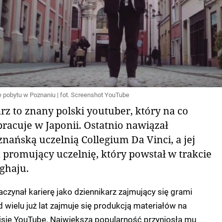
e pobytu w Poznaniu | fot. Screenshot YouTube
rz to znany polski youtuber, który na co
pracuje w Japonii. Ostatnio nawiązał
nańską uczelnią Collegium Da Vinci, a jej
m promujący uczelnię, który powstał w trakcie
ghaju.
aczynał karierę jako dziennikarz zajmujący się grami
wielu już lat zajmuje się produkcją materiałów na
isie YouTube. Największą popularność przyniosła mu