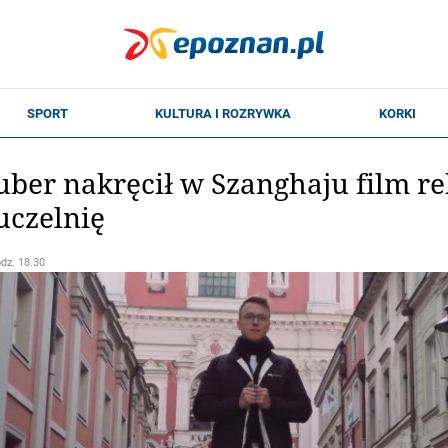
ber nakręcił w Szanghaju film r
uczelnię
odz. 18.30