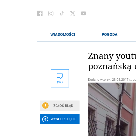
Znany youtu
poznańską 
Dodano
wtorek, 28.03.2017 r., g
(32)
ZGŁOŚ BŁĄD
WYŚLIJ ZDJĘCIE