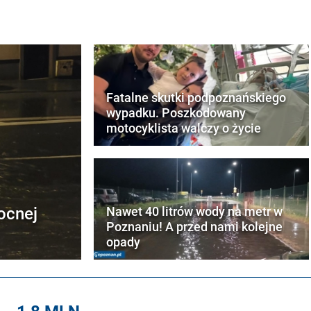
Fatalne skutki podpoznańskiego
wypadku. Poszkodowany
motocyklista walczy o życie
ocnej
Nawet 40 litrów wody na metr w
Poznaniu! A przed nami kolejne
opady
1,8 MLN