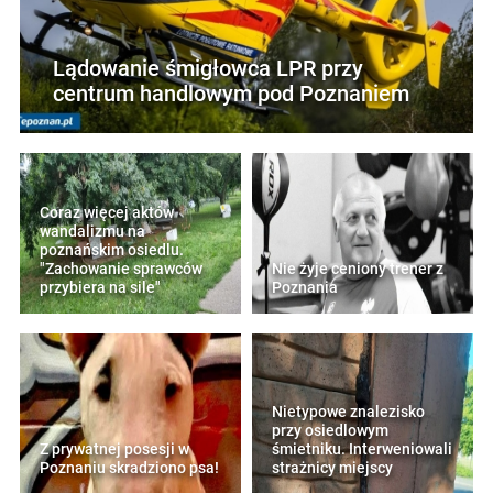
Lądowanie śmigłowca LPR przy
centrum handlowym pod Poznaniem
Coraz więcej aktów
wandalizmu na
poznańskim osiedlu.
"Zachowanie sprawców
Nie żyje ceniony trener z
przybiera na sile"
Poznania
Nietypowe znalezisko
przy osiedlowym
Z prywatnej posesji w
śmietniku. Interweniowali
Poznaniu skradziono psa!
strażnicy miejscy