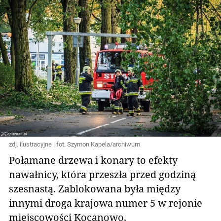
zdj. ilustracyjne | fot. Szymon Kapela/archiwum
Połamane drzewa i konary to efekty
nawałnicy, która przeszła przed godziną
szesnastą. Zablokowana była między
innymi droga krajowa numer 5 w rejonie
miejscowości Kocanowo.