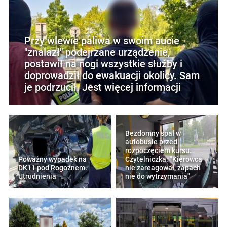
Przy wlewie paliwa w swoim aucie
"znalazł" podejrzane urządzenie,
postawił na nogi wszystkie służby i
doprowadził do ewakuacji okolicy. Sam
je podrzucił. Jest więcej informacji
Bezdomny spał w
autobusie przed
rozpoczęciem kursu.
Poważny wypadek na
Czytelniczka: "Kierowca
DK11 pod Rogoźnem.
nie zareagował, zapach
Utrudnienia
nie do wytrzymania"