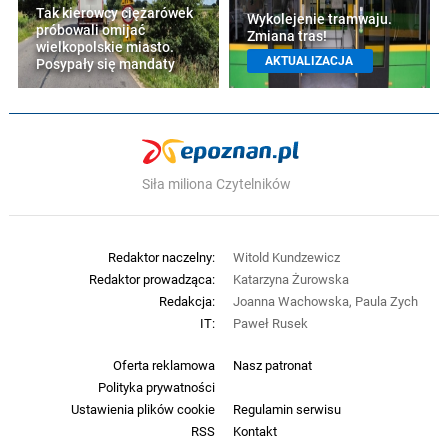
Tak kierowcy ciężarówek
Wykolejenie tramwaju.
próbowali omijać
Zmiana tras!
wielkopolskie miasto.
AKTUALIZACJA
Posypały się mandaty
Siła miliona Czytelników
Redaktor naczelny:
Witold Kundzewicz
Redaktor prowadząca:
Katarzyna Żurowska
Redakcja:
Joanna Wachowska, Paula Zych
IT:
Paweł Rusek
Oferta reklamowa
Nasz patronat
Polityka prywatności
Ustawienia plików cookie
Regulamin serwisu
RSS
Kontakt