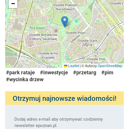
−
Leaflet
|
© Autorzy
OpenStreetMap
#park rataje
#inwestycje
#przetarg
#pim
#wycinka drzew
Otrzymuj najnowsze wiadomości!
Dodaj adres e-mail aby otrzymywać codzienny
newsletter epoznan.pl.