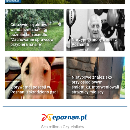
Coraz więcej aktów
wandalizmu na
poznańskim osiedlu.
"Zachowanie sprawców
Nie żyje ceniony trener z
przybiera na sile"
Poznania
Nietypowe znalezisko
przy osiedlowym
Z prywatnej posesji w
śmietniku. Interweniowali
Poznaniu skradziono psa!
strażnicy miejscy
Siła miliona Czytelników