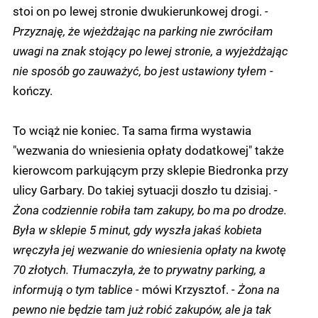
stoi on po lewej stronie dwukierunkowej drogi.
-
Przyznaję, że wjeżdżając na parking nie zwróciłam
uwagi na znak stojący po lewej stronie, a wyjeżdżając
nie sposób go zauważyć, bo jest ustawiony tyłem
-
kończy.
To wciąż nie koniec. Ta sama firma wystawia
"wezwania do wniesienia opłaty dodatkowej" także
kierowcom parkującym przy sklepie Biedronka przy
ulicy Garbary. Do takiej sytuacji doszło tu dzisiaj.
-
Żona codziennie robiła tam zakupy, bo ma po drodze.
Była w sklepie 5 minut, gdy wyszła jakaś kobieta
wręczyła jej wezwanie do wniesienia opłaty na kwotę
70 złotych. Tłumaczyła, że to prywatny parking, a
informują o tym tablice -
mówi Krzysztof. -
Żona na
pewno nie będzie tam już robić zakupów, ale ja tak