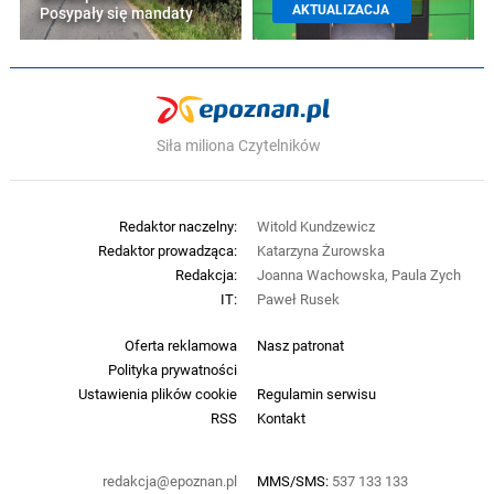
AKTUALIZACJA
Posypały się mandaty
Siła miliona Czytelników
Redaktor naczelny:
Witold Kundzewicz
Redaktor prowadząca:
Katarzyna Żurowska
Redakcja:
Joanna Wachowska, Paula Zych
IT:
Paweł Rusek
Oferta reklamowa
Nasz patronat
Polityka prywatności
Ustawienia plików cookie
Regulamin serwisu
RSS
Kontakt
redakcja@epoznan.pl
MMS/SMS:
537 133 133