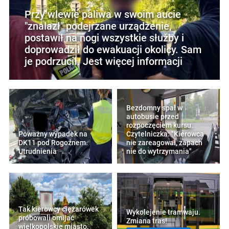
Przy wlewie paliwa w swoim aucie
"znalazł" podejrzane urządzenie,
postawił na nogi wszystkie służby i
doprowadził do ewakuacji okolicy. Sam
je podrzucił. Jest więcej informacji
Bezdomny spał w
autobusie przed
rozpoczęciem kursu.
Poważny wypadek na
Czytelniczka: "Kierowca
DK11 pod Rogoźnem.
nie zareagował, zapach
Utrudnienia
nie do wytrzymania"
Tak kierowcy ciężarówek
Wykolejenie tramwaju.
próbowali omijać
Zmiana tras!
wielkopolskie miasto.