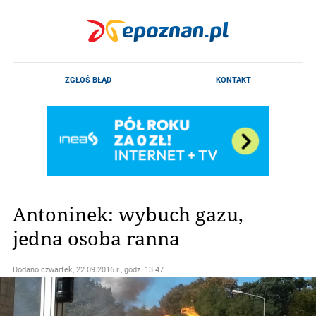
Antoninek: wybuch gazu,
jedna osoba ranna
Dodano
czwartek, 22.09.2016 r., godz. 13.47