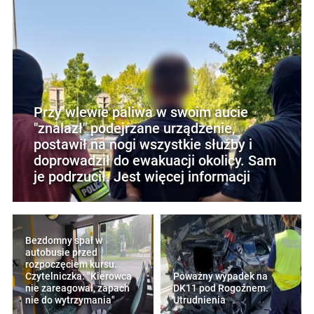
Przy wlewie paliwa w swoim aucie
"znalazł" podejrzane urządzenie,
postawił na nogi wszystkie służby i
doprowadził do ewakuacji okolicy. Sam
je podrzucił. Jest więcej informacji
Bezdomny spał w
autobusie przed
rozpoczęciem kursu.
Czytelniczka: "Kierowca
Poważny wypadek na
nie zareagował, zapach
DK11 pod Rogoźnem.
nie do wytrzymania"
Utrudnienia