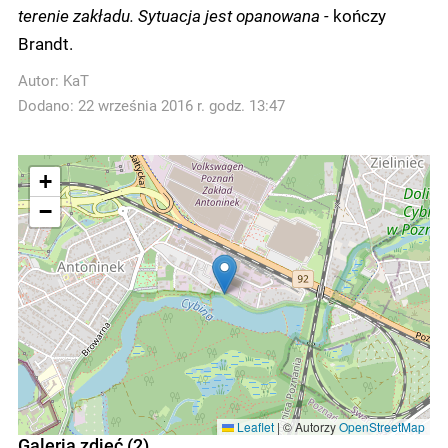
terenie zakładu. Sytuacja jest opanowana -
kończy
Brandt.
Autor:
KaT
Dodano: 22 września 2016 r. godz. 13:47
+
−
Leaflet
|
© Autorzy
OpenStreetMap
Galeria zdjęć (2)