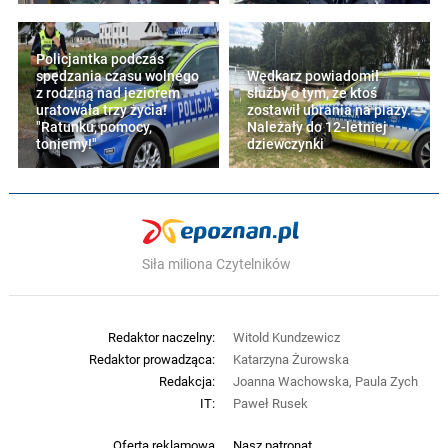
Policjantka podczas
spędzania czasu wolnego
Wędkarz powiadomił
z rodziną nad jeziorem
służby o tym, że ktoś
uratowała trzy życia!
zostawił ubrania na plaży.
"Ratunku, pomocy,
Należały do 12-letniej
toniemy!"
dziewczynki
Siła miliona Czytelników
Redaktor naczelny:
Witold Kundzewicz
Redaktor prowadząca:
Katarzyna Żurowska
Redakcja:
Joanna Wachowska, Paula Zych
IT:
Paweł Rusek
Oferta reklamowa
Nasz patronat