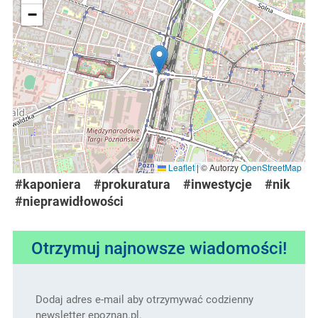
−
Leaflet
|
© Autorzy
OpenStreetMap
#kaponiera
#prokuratura
#inwestycje
#nik
#nieprawidłowości
Otrzymuj najnowsze wiadomości!
Dodaj adres e-mail aby otrzymywać codzienny
newsletter epoznan.pl.