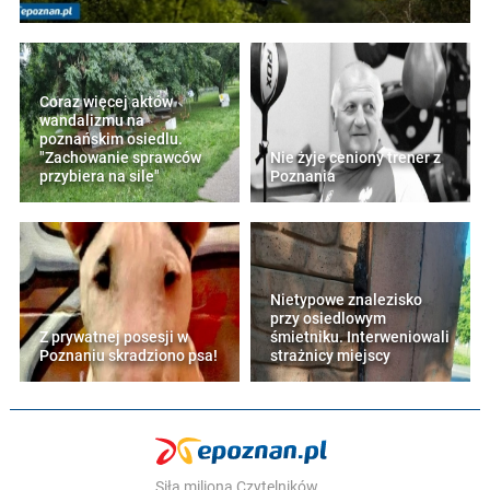
Coraz więcej aktów
wandalizmu na
poznańskim osiedlu.
"Zachowanie sprawców
Nie żyje ceniony trener z
przybiera na sile"
Poznania
Nietypowe znalezisko
przy osiedlowym
Z prywatnej posesji w
śmietniku. Interweniowali
Poznaniu skradziono psa!
strażnicy miejscy
Siła miliona Czytelników