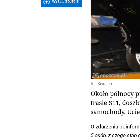
WYŚLIJ ZDJĘCIE
fot. Krystian
Około północy p
trasie S11, dosz
samochody. Ucier
O zdarzeniu poinform
5 osób, z czego stan d