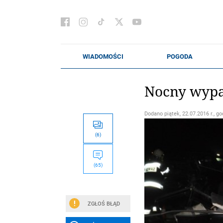
Nocny wypad
Dodano
piątek, 22.07.2016 r., go
(6)
(65)
ZGŁOŚ BŁĄD