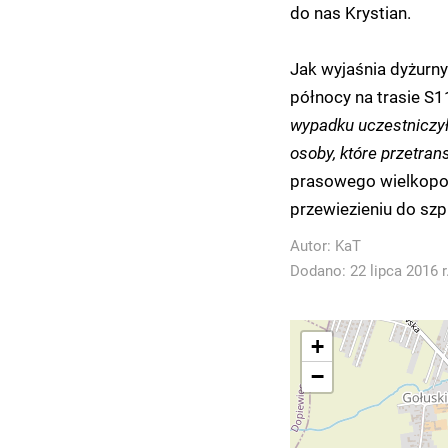
do nas Krystian.
Jak wyjaśnia dyżurny
północy na trasie 
wypadku uczestniczyły
osoby, które przetra
prasowego wielkopols
przewiezieniu do szpi
Autor:
KaT
Dodano: 22 lipca 2016 r
+
−