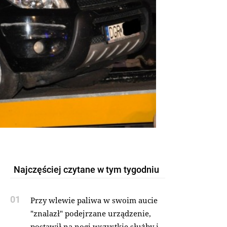
Najczęściej czytane w tym tygodniu
01
Przy wlewie paliwa w swoim aucie
"znalazł" podejrzane urządzenie,
postawił na nogi wszystkie służby i