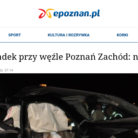
ek przy węźle Poznań Zachód: ni
dz. 07.14