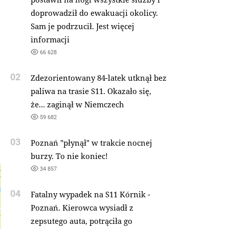
doprowadził do ewakuacji okolicy.
Sam je podrzucił. Jest więcej
informacji
66 628
02
Zdezorientowany 84-latek utknął bez
paliwa na trasie S11. Okazało się,
że... zaginął w Niemczech
59 682
03
Poznań "płynął" w trakcie nocnej
burzy. To nie koniec!
34 857
04
Fatalny wypadek na S11 Kórnik -
Poznań. Kierowca wysiadł z
zepsutego auta, potrąciła go