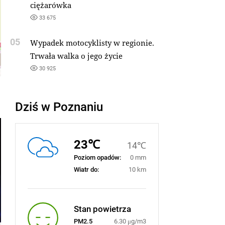
ciężarówka
33 675
05
Wypadek motocyklisty w regionie.
Trwała walka o jego życie
30 925
Dziś w Poznaniu
23℃
14℃
Poziom opadów:
0 mm
Wiatr do:
10 km
Stan powietrza
PM2.5
6.30 μg/m3