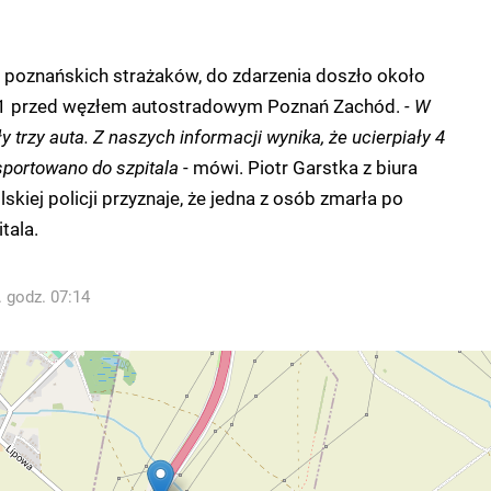
 poznańskich strażaków, do zdarzenia doszło około
S11 przed węzłem autostradowym Poznań Zachód.
- W
 trzy auta. Z naszych informacji wynika, że ucierpiały 4
nsportowano do szpitala
- mówi. Piotr Garstka z biura
kiej policji przyznaje, że jedna z osób zmarła po
tala.
. godz. 07:14