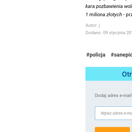
kara pozbawienia woln
1 miliona złotych
- pr
Autor:
j
Dodano: 09 stycznia 201
#policja
#sanepi
Ot
Dodaj adres e-mail