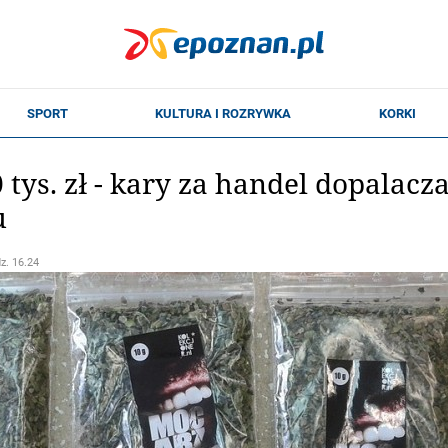
 tys. zł - kary za handel dopalacz
u
dz. 16.24