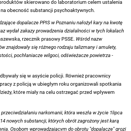
 produktów skierowano do laboratorium celem ustalenia
na obecność substancji psychoaktywnych.
ające dopalacze PPIS w Poznaniu nałożył kary na kwotę
raz wydał zakazy prowadzenia działalności w tych lokalach
taszewska, rzecznik prasowy PSSE.
Wśród nazw
w znajdowały się różnego rodzaju talizmany i amulety,
stości, pochłaniacze wilgoci, odświeżacze powietrza
-
dbywały się w asyście policji. Również pracownicy
racy z policją w ubiegłym roku organizowali spotkania
zieży, które miały na celu ostrzegać przed wpływem
przeciwdziałaniu narkomanii, która weszła w życie 1lipca
14 nowych substancji, których obrót zagrożony jest karą
enia. Osobom wprowadzającym do obrotu "dopalacze" grozi