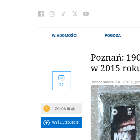
Poznań: 190
w 2015 rok
Dodano
sobota, 9.01.2016 r., go
(19)
ZGŁOŚ BŁĄD
WYŚLIJ ZDJĘCIE