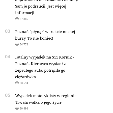
Sam je podrzucił. Jest więcej
informacji
37 886
03
Poznań "płynął" w trakcie nocnej
burzy. To nie koniec!
34 772
04
Fatalny wypadek na S11 Kórnik -
Poznań. Kierowca wysiadł z
zepsutego auta, potrąciła go
ciężarówka
33 594
05
Wypadek motocyklisty w regionie.
Trwała walka o jego życie
30 896