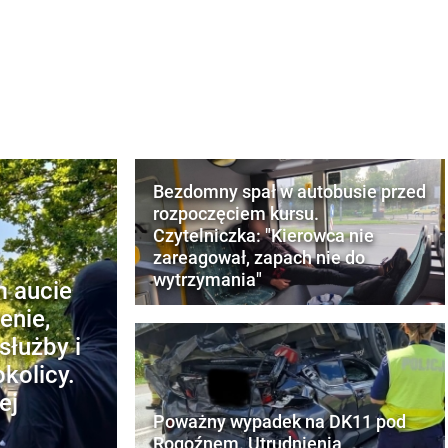
Bezdomny spał w autobusie przed
rozpoczęciem kursu.
Czytelniczka: "Kierowca nie
zareagował, zapach nie do
wytrzymania"
m aucie
enie,
służby i
kolicy.
ej
Poważny wypadek na DK11 pod
Rogoźnem. Utrudnienia