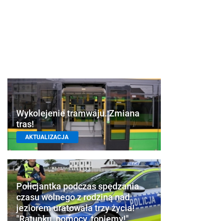
Wykolejenie tramwaju. Zmiana
tras!
AKTUALIZACJA
Policjantka podczas spędzania
czasu wolnego z rodziną nad
jeziorem uratowała trzy życia!
"Ratunku, pomocy, toniemy!"