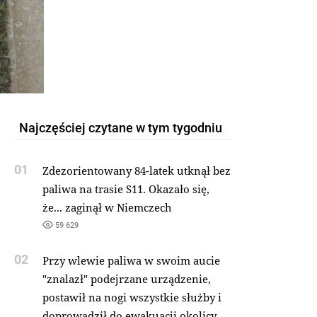
Najczęściej czytane w tym tygodniu
01
Zdezorientowany 84-latek utknął bez
paliwa na trasie S11. Okazało się,
że... zaginął w Niemczech
59 629
02
Przy wlewie paliwa w swoim aucie
"znalazł" podejrzane urządzenie,
postawił na nogi wszystkie służby i
doprowadził do ewakuacji okolicy.