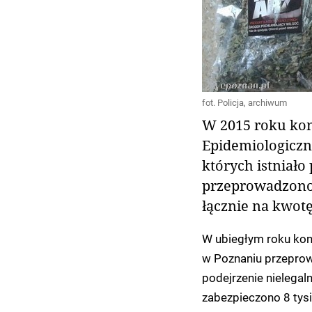
fot. Policja, archiwum
W 2015 roku kont
Epidemiologiczne
których istniało
przeprowadzono 
łącznie na kwotę
W ubiegłym roku kont
w Poznaniu przeprowa
podejrzenie nielegal
zabezpieczono 8 tys