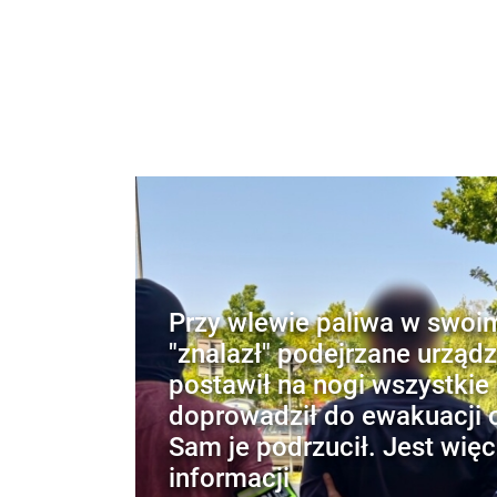
Przy wlewie paliwa w swoi
"znalazł" podejrzane urządz
postawił na nogi wszystkie 
doprowadził do ewakuacji o
Sam je podrzucił. Jest więc
informacji