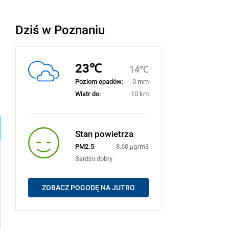
Dziś w Poznaniu
23℃
14℃
Poziom opadów:
0 mm
Wiatr do:
10 km
Stan powietrza
PM2.5
8.60 μg/m3
Bardzo dobry
ZOBACZ POGODĘ NA JUTRO