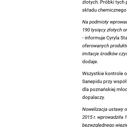
złotych. Próbki tych
składu chemicznego 
Na podmioty wprowadz
190 tysięcy złotych o
- informuje Cyryla S
oferowanych produktó
imitacje środków czy
dodaje.
Wszystkie kontrole o
Sanepidu przy współp
dla poznańskiej młod
dopalaczy.
Nowelizacja ustawy o 
2015 r. wprowadziła 1
bezwzględnego więzi