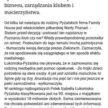
biznesu, zarządzania klubem i
macierzyństwa.
Od kilku lat należąca do rodziny Pyżalskich firma Family
House jest właścicielem piłkarskiej Warty Poznań. -
Stałam przed decyzją: uratować ten najstarszy w
Poznaniu klub czy nie? Wtedy prawdopodobniej przestałby
on istnieć. Podeszłam do tego tematu trochę patriotycznie
- tłumaczyła swoją decyzję prezes Zielonych. Zaznaczyła,
że nie spodziewała się osiągniętego w ten sposób efektu
medialnego.
Łukomska-Pyżalska nie ukrywała, że w zajmowaniu się
rodziną niezbędna jest pomoc opiekunek. -
Do trójki dzieci
potrzebne są dwie osoby. A jak jest szóstka maluchów, to
fajnie gdy są trzy. Anastazja ma pięć lat i nie jest jeszcze w
pełni samodzielna
- wytłumaczyła.
W rankingu najbogatszych Polek Izabella Łukomska-
Pyżalska klasyfikowana jest na 90. miejscu z majątkiem
w wysokości 18 milionów złotych. Sama zainteresowana
nie chciała potwierdzić ani zdementować tych informacji.