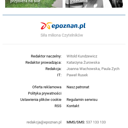
przybiera na sile"
Poznania
Siła miliona Czytelników
Redaktor naczelny:
Witold Kundzewicz
Redaktor prowadząca:
Katarzyna Żurowska
Redakcja:
Joanna Wachowska, Paula Zych
IT:
Paweł Rusek
Oferta reklamowa
Nasz patronat
Polityka prywatności
Ustawienia plików cookie
Regulamin serwisu
RSS
Kontakt
redakcja@epoznan.pl
MMS/SMS:
537 133 133