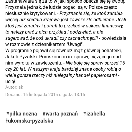
Zastanawiała się za to w jaki sposób oblicza się tę kwotę.
Przyznała jednak, że ludzie bogaci są w Polsce często
niesłusznie krytykowani. -
Przyznanie się, że ktoś zarabia
więcej niż średnia krajowa jest zawsze źle odbierane. Jeśli
ktoś jest zaradny i potrafi to przekuć w sukces finansowy,
to należy brać z nich przykład i podziwiać, a nie
sugerować, że coś ukradli czy zachachmęcili -
powiedziała
w rozmowie z dziennikarzem "Uwagi".
W programie pojawił się również mąż głównej bohaterki,
Jakub Pyżalski. Poruszono m.in. sprawę ciążącego nad
nim wyroku w zawieszeniu. -
Nie boję się spraw sprzed 15
czy 20 lat. W naszym kraju bardziej znane osoby robią o
wiele gorsze rzeczy niż nielegalny handel papierosami
-
uciął.
Autor:
sk
Dodano: 16 listopada 2015 r. godz. 13:16
#piłka nożna
#warta poznań
#izabella
łukomska-pyżalska