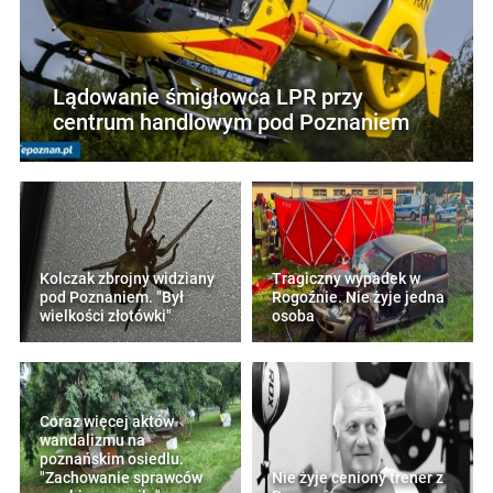
Lądowanie śmigłowca LPR przy
centrum handlowym pod Poznaniem
Kolczak zbrojny widziany
Tragiczny wypadek w
pod Poznaniem. "Był
Rogoźnie. Nie żyje jedna
wielkości złotówki"
osoba
Coraz więcej aktów
wandalizmu na
poznańskim osiedlu.
"Zachowanie sprawców
Nie żyje ceniony trener z