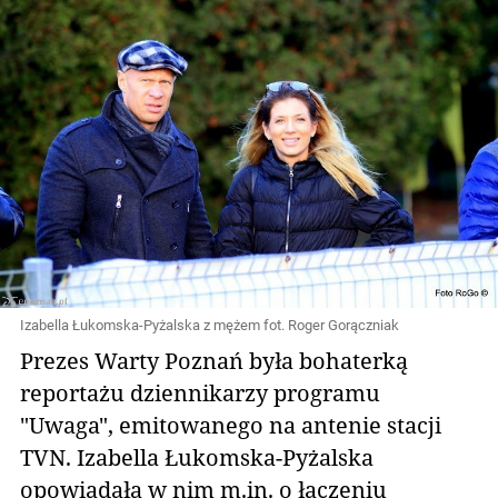
Izabella Łukomska-Pyżalska z mężem fot. Roger Gorączniak
Prezes Warty Poznań była bohaterką
reportażu dziennikarzy programu
"Uwaga", emitowanego na antenie stacji
TVN. Izabella Łukomska-Pyżalska
opowiadała w nim m.in. o łączeniu