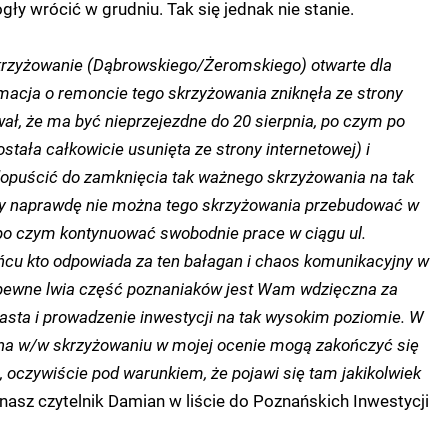
ły wrócić w grudniu. Tak się jednak nie stanie.
skrzyżowanie (Dąbrowskiego/Żeromskiego) otwarte dla
rmacja o remoncie tego skrzyżowania zniknęła ze strony
, że ma być nieprzejezdne do 20 sierpnia, po czym po
ostała całkowicie usunięta ze strony internetowej) i
opuścić do zamknięcia tak ważnego skrzyżowania na tak
zy naprawdę nie można tego skrzyżowania przebudować w
 po czym kontynuować swobodnie prace w ciągu ul.
ńcu kto odpowiada za ten bałagan i chaos komunikacyjny w
apewne lwia część poznaniaków jest Wam wdzięczna za
asta i prowadzenie inwestycji na tak wysokim poziomie. W
 na w/w skrzyżowaniu w mojej ocenie mogą zakończyć się
, oczywiście pod warunkiem, że pojawi się tam jakikolwiek
nasz czytelnik Damian w liście do Poznańskich Inwestycji