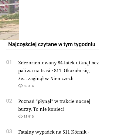
Najczęściej czytane w tym tygodniu
01
Zdezorientowany 84-latek utknął bez
paliwa na trasie S11. Okazało się,
że... zaginął w Niemczech
59 314
02
Poznań "płynął" w trakcie nocnej
burzy. To nie koniec!
33 910
03
Fatalny wypadek na S11 Kórnik -