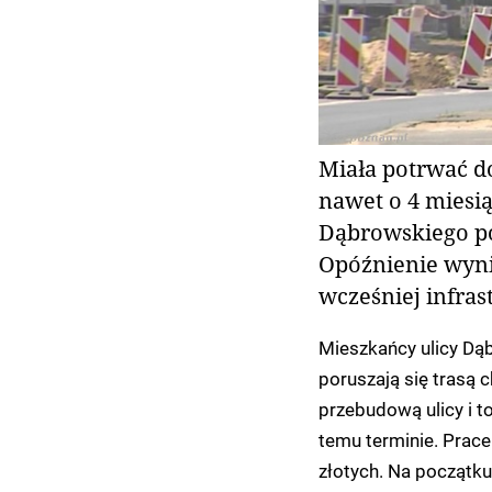
Miała potrwać d
nawet o 4 miesi
Dąbrowskiego po
Opóźnienie wyni
wcześniej infra
Mieszkańcy ulicy Dąbr
poruszają się trasą 
przebudową ulicy i t
temu terminie. Prace
złotych. Na początku