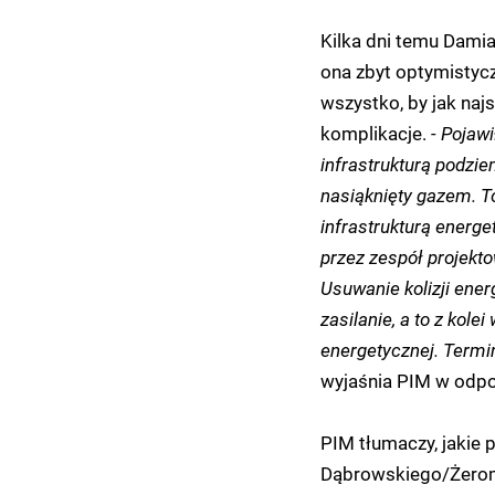
Kilka dni temu Damia
ona zbyt optymistycz
wszystko, by jak naj
komplikacje.
- Pojaw
infrastrukturą podzie
nasiąknięty gazem. To
infrastrukturą energ
przez zespół projekto
Usuwanie kolizji ene
zasilanie, a to z kol
energetycznej. Termin
wyjaśnia PIM w odpo
PIM tłumaczy, jakie
Dąbrowskiego/Żero