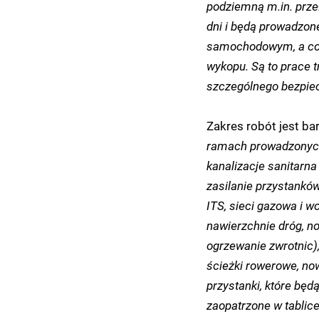
podziemną m.in. przeł
dni i będą prowadzo
samochodowym, a co 
wykopu. Są to prace t
szczególnego bezpie
Zakres robót jest b
ramach prowadzonych
kanalizacje sanitarna
zasilanie przystanków
ITS, sieci gazowa i w
nawierzchnie dróg, n
ogrzewanie zwrotnic),
ścieżki rowerowe, now
przystanki, które bę
zaopatrzone w tablic