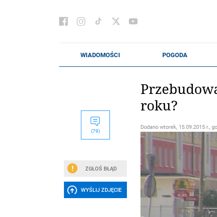
Przebudowa
roku?
Dodano
wtorek, 15.09.2015 r., g
(79)
ZGŁOŚ BŁĄD
WYŚLIJ ZDJĘCIE