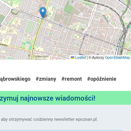
Leaflet
|
© Autorzy
OpenStreetMap
ąbrowskiego
#zmiany
#remont
#opóźnienie
rzymuj najnowsze wiadomości!
 aby otrzymywać codzienny newsletter epoznan.pl.