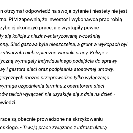
n otrzymał odpowiedź na swoje pytanie i niestety nie jest
na. PIM zapewnia, że inwestor i wykonawca prac robią
szybciej ukończyć prace, ale wystąpiły pewne
iły się kolizje z niezinwentaryzowaną wcześniej
mną. Sieć gazowa była nieszczelna, a grunt w wykopach był
 stwarzało niebezpieczne warunki pracy. Kolizje z
etyczną wymagały indywidualnego podejścia do sprawy
wy i gestora sieci oraz podpisania stosownej umowy.
rgetycznych można przeprowadzić tylko wyłączając
ei wymaga uzgodnienia terminu z operatorem sieci
ów takich wyłączeń nie uzyskuje się z dnia na dzień -
wiedzi.
 prace są obecnie prowadzone na skrzyżowaniu
mskiego.
- Trwają prace związane z infrastrukturą