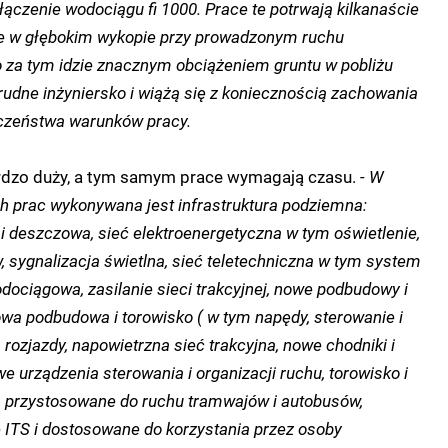
ączenie wodociągu fi 1000. Prace te potrwają kilkanaście
ne w głębokim wykopie przy prowadzonym ruchu
za tym idzie znacznym obciążeniem gruntu w pobliżu
rudne inżyniersko i wiążą się z koniecznością zachowania
czeństwa warunków pracy.
ardzo duży, a tym samym prace wymagają czasu.
- W
 prac wykonywana jest infrastruktura podziemna:
 i deszczowa, sieć elektroenergetyczna w tym oświetlenie,
, sygnalizacja świetlna, sieć teletechniczna w tym system
odociągowa, zasilanie sieci trakcyjnej, nowe podbudowy i
owa podbudowa i torowisko ( w tym napędy, sterowanie i
 rozjazdy, napowietrzna sieć trakcyjna, nowe chodniki i
e urządzenia sterowania i organizacji ruchu, torowisko i
dą przystosowane do ruchu tramwajów i autobusów,
e ITS i dostosowane do korzystania przez osoby