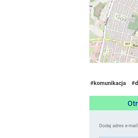
#komunikacja
#d
Ot
Dodaj adres e-mail