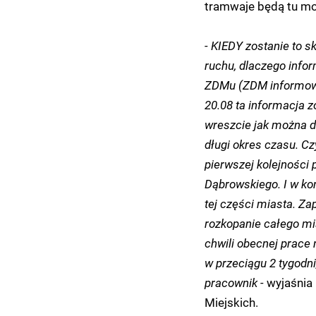
tramwaje będą tu mog
- KIEDY zostanie to 
ruchu, dlaczego info
ZDMu (ZDM informował
20.08 ta informacja z
wreszcie jak można d
długi okres czasu. C
pierwszej kolejności
Dąbrowskiego. I w ko
tej części miasta. Z
rozkopanie całego mi
chwili obecnej prace
w przeciągu 2 tygodni
pracownik -
wyjaśnia 
Miejskich.