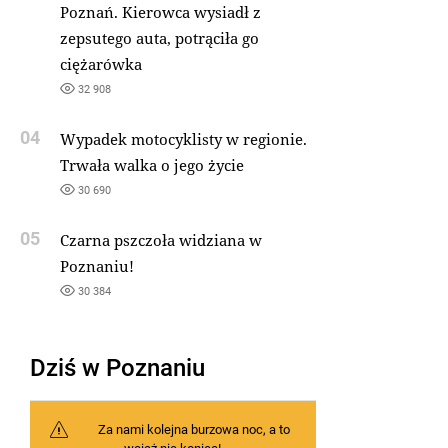
Poznań. Kierowca wysiadł z
zepsutego auta, potrąciła go
ciężarówka
32 908
04
Wypadek motocyklisty w regionie.
Trwała walka o jego życie
30 690
05
Czarna pszczoła widziana w
Poznaniu!
30 384
Dziś w Poznaniu
Za nami kolejna burzowa noc, a to