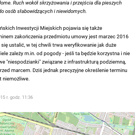
dome. Ruch wokół skrzyżowania i przejścia dla pieszych
do osób słabowidzących i niewidomych.
kich Inwestycji Miejskich pojawia się także
erminem zakończenia przedmiotu umowy jest marzec 2016
się ustalić, w tej chwili trwa weryfikowanie jak duże
ele zależy m.in. od pogody - jeśli ta będzie korzystna i nie
e "niespodzianki" związane z infrastrukturą podziemną,
rzed marcem. Dziś jednak precyzyjne określenie terminu
t niemożliwe.
5 r. godz. 11:36