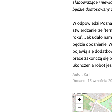
słabowidzące i niewi
będzie dostosowany 
W odpowiedzi Poznańs
stwierdzenie, że "t
roku". Jak udało nam 
będzie opóźnienie. Wi
pojawią się dodatkow
prace zakończą się p
ukończenia robót jes
Autor:
KaT
Dodano: 15 września 201
+
−