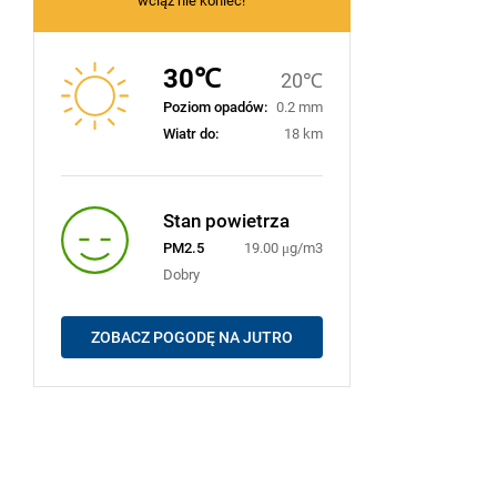
wciąż nie koniec!
30℃
20℃
Poziom opadów:
0.2 mm
Wiatr do:
18 km
Stan powietrza
PM2.5
19.00 μg/m3
Dobry
ZOBACZ POGODĘ NA JUTRO