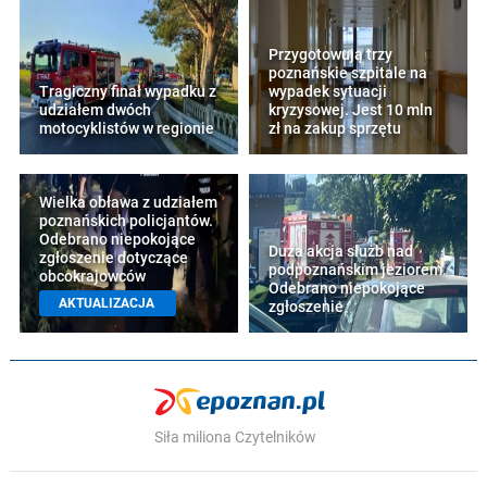
Przygotowują trzy
poznańskie szpitale na
Tragiczny finał wypadku z
wypadek sytuacji
udziałem dwóch
kryzysowej. Jest 10 mln
motocyklistów w regionie
zł na zakup sprzętu
Wielka obława z udziałem
poznańskich policjantów.
Odebrano niepokojące
Duża akcja służb nad
zgłoszenie dotyczące
podpoznańskim jeziorem.
obcokrajowców
Odebrano niepokojące
AKTUALIZACJA
zgłoszenie
Siła miliona Czytelników