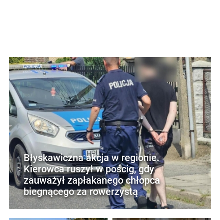
Błyskawiczna akcja w regionie.
Kierowca ruszył w pościg, gdy
zauważył zapłakanego chłopca
biegnącego za rowerzystą