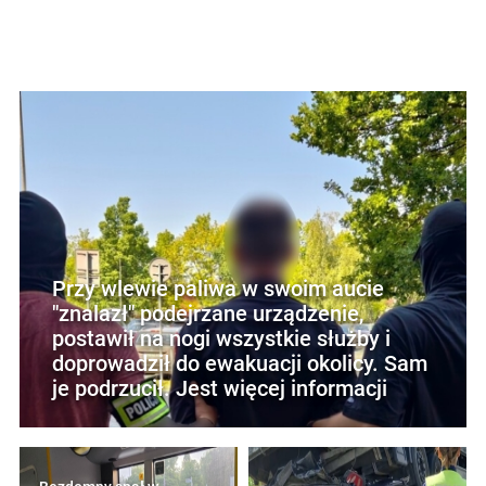
Przy wlewie paliwa w swoim aucie
"znalazł" podejrzane urządzenie,
postawił na nogi wszystkie służby i
doprowadził do ewakuacji okolicy. Sam
je podrzucił. Jest więcej informacji