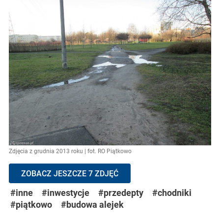
Zdjęcia z grudnia 2013 roku | fot. RO Piątkowo
ZOBACZ JESZCZE 7 ZDJĘĆ
#inne
#inwestycje
#przedepty
#chodniki
#piątkowo
#budowa alejek