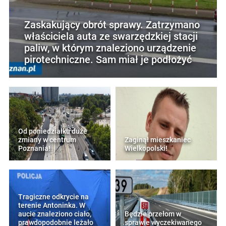
Zaskakujący obrót sprawy. Zatrzymano
właściciela auta ze swarzędzkiej stacji
paliw, w którym znaleziono urządzenie
pirotechniczne. Sam miał je podłożyć
Od poniedziałku duże
zmiany w centrum
Zaginął mieszkaniec
Poznania!
Wielkopolski!
Tragiczne odkrycie na
terenie Antoninka. W
aucie znaleziono ciało,
Będzie przełom w
prawdopodobnie leżało
sprawie wyczekiwanego