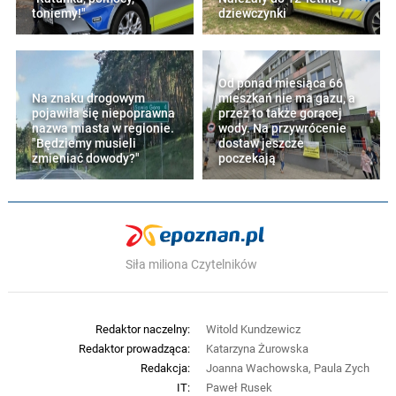
toniemy!"
dziewczynki
Od ponad miesiąca 66
Na znaku drogowym
mieszkań nie ma gazu, a
pojawiła się niepoprawna
przez to także gorącej
nazwa miasta w regionie.
wody. Na przywrócenie
"Będziemy musieli
dostaw jeszcze
zmieniać dowody?"
poczekają
Siła miliona Czytelników
Redaktor naczelny:
Witold Kundzewicz
Redaktor prowadząca:
Katarzyna Żurowska
Redakcja:
Joanna Wachowska, Paula Zych
IT:
Paweł Rusek