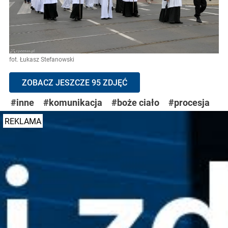
fot. Łukasz Stefanowski
ZOBACZ JESZCZE 95 ZDJĘĆ
#inne
#komunikacja
#boże ciało
#procesja
REKLAMA