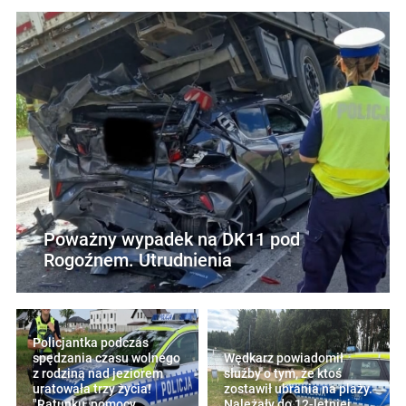
Poważny wypadek na DK11 pod
Rogoźnem. Utrudnienia
Policjantka podczas
spędzania czasu wolnego
Wędkarz powiadomił
z rodziną nad jeziorem
służby o tym, że ktoś
uratowała trzy życia!
zostawił ubrania na plaży.
"Ratunku, pomocy,
Należały do 12-letniej