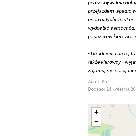
przez obywatela Bułga
przejazdem wpadło w 
osób natychmiast opu
wydostać samochód. P
pasażerów kierowca n
- Utrudnienia na tej t
także kierowcy -
wyjaś
zajmują się policjanci
Autor:
KaT
Dodano: 24 kwietnia 201
+
−