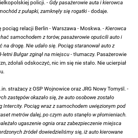
lkopolskiej policji.
- Gdy pasażerowie auta i kierowca
ochód z pułapki, zamknęły się rogatki -
dodaje.
ę pociąg relacji Berlin - Warszawa - Moskwa.
- Kierowca
hać samochodem z torów, pasażerowie opuścili auto i
 na drogę. Nie udało się. Pociąg staranował auto z
-letni Bułgar zginął na miejscu -
tłumaczy. Pasażerowie
 zdołali odskoczyć, nic im się nie stało. Nie ucierpiał
u.
 m.in. strażacy z OSP Wojnowice oraz JRG Nowy Tomyśl.
-
ych zastępów okazało się, że auto osobowe zostało
g Intercity. Pociąg wraz z samochodem uwięzionym pod
kaset metrów dalej, po czym auto stanęło w płomieniach.
ależało ugaszenie ognia oraz zabezpieczenie miejsca
erdzonych źródeł dowiedzieliśmy się, iż auto kierowane