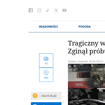
Tragiczny w
Zginął pró
Dodano
czwartek, 24.04.2014 r.,
(1)
(68)
ZGŁOŚ BŁĄD