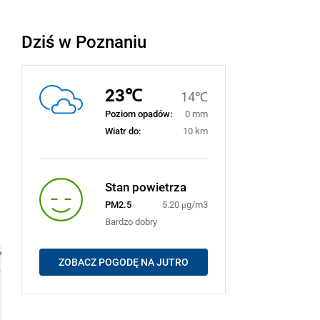
Dziś w Poznaniu
23℃
14℃
Poziom opadów:
0 mm
Wiatr do:
10 km
Stan powietrza
PM2.5
5.20 μg/m3
Bardzo dobry
ZOBACZ POGODĘ NA JUTRO