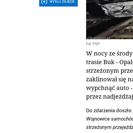
WYŚLIJ ZDJĘCIE
fot. PSP
W nocy ze środy
trasie Buk - Opa
strzeżonym prz
zaklinował się 
wypchnąć auto -
przez nadjeżdżaj
Do zdarzenia doszło 
Wojnowice samochód 
strzeżonym przejeździ