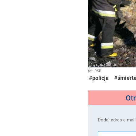
fot. PSP
#policja
#śmiert
Ot
Dodaj adres e-mail