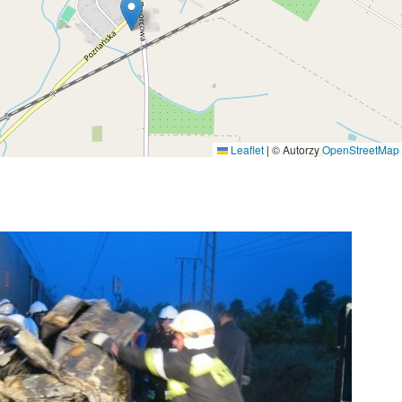
Leaflet
|
© Autorzy
OpenStreetMap