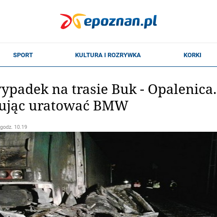
ypadek na trasie Buk - Opalenica.
bując uratować BMW
 godz. 10.19