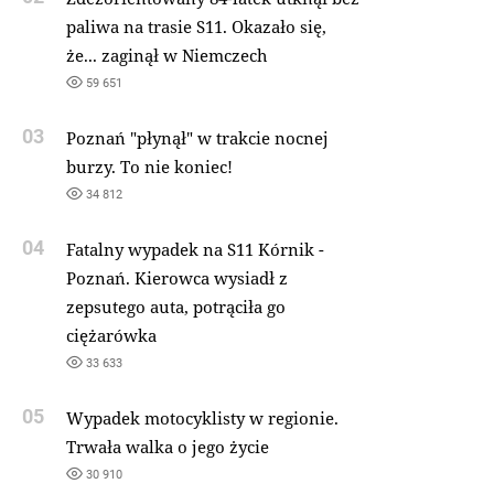
paliwa na trasie S11. Okazało się,
że... zaginął w Niemczech
59 651
03
Poznań "płynął" w trakcie nocnej
burzy. To nie koniec!
34 812
04
Fatalny wypadek na S11 Kórnik -
Poznań. Kierowca wysiadł z
zepsutego auta, potrąciła go
ciężarówka
33 633
05
Wypadek motocyklisty w regionie.
Trwała walka o jego życie
30 910