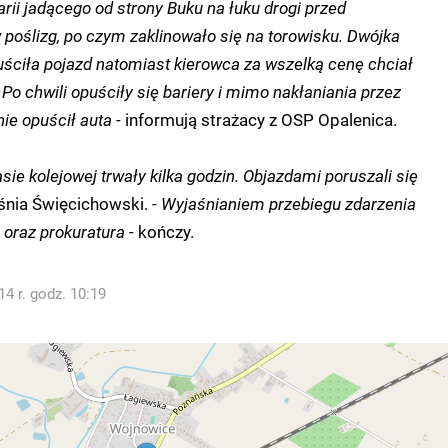
rii jadącego od strony Buku na łuku drogi przed
poślizg, po czym zaklinowało się na torowisku. Dwójka
ściła pojazd natomiast kierowca za wszelką cenę chciał
o chwili opuściły się bariery i mimo nakłaniania przez
ie opuścił auta -
informują strażacy z OSP Opalenica.
rasie kolejowej trwały kilka godzin. Objazdami poruszali się
nia Święcichowski.
- Wyjaśnianiem przebiegu zdarzenia
 oraz prokuratura -
kończy.
4 r. godz. 10:19