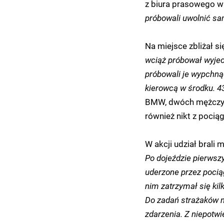
z biura prasowego wie
próbowali uwolnić sam
Na miejsce zbliżał si
wciąż próbował wyjec
próbowali je wypchnąć
kierowcą w środku. 43
BMW, dwóch mężczyzn,
również nikt z pociąg
W akcji udział brali
Po dojeździe pierwsz
uderzone przez pocią
nim zatrzymał się kil
Do zadań strażaków n
zdarzenia. Z niepotwi