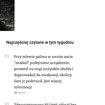
Najczęściej czytane w tym tygodniu
01
Przy wlewie paliwa w swoim aucie
"znalazł" podejrzane urządzenie,
postawił na nogi wszystkie służby i
doprowadził do ewakuacji okolicy.
Sam je podrzucił. Jest więcej
informacji
59 717
02
Zdezorientowany 84-latek utknął bez