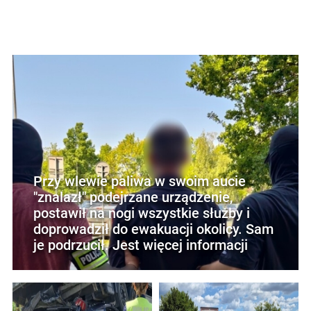
Przy wlewie paliwa w swoim aucie
"znalazł" podejrzane urządzenie,
postawił na nogi wszystkie służby i
doprowadził do ewakuacji okolicy. Sam
je podrzucił. Jest więcej informacji