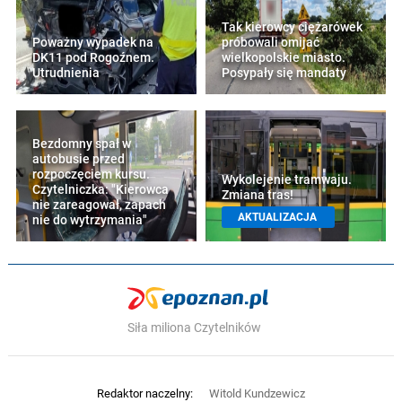
Tak kierowcy ciężarówek
Poważny wypadek na
próbowali omijać
DK11 pod Rogoźnem.
wielkopolskie miasto.
Utrudnienia
Posypały się mandaty
Bezdomny spał w
autobusie przed
rozpoczęciem kursu.
Wykolejenie tramwaju.
Czytelniczka: "Kierowca
Zmiana tras!
nie zareagował, zapach
AKTUALIZACJA
nie do wytrzymania"
Siła miliona Czytelników
Redaktor naczelny:
Witold Kundzewicz