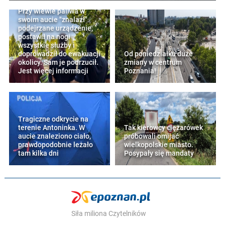
Przy wlewie paliwa w
swoim aucie "znalazł"
podejrzane urządzenie,
postawił na nogi
wszystkie służby i
doprowadził do ewakuacji
Od poniedziałku duże
okolicy. Sam je podrzucił.
zmiany w centrum
Jest więcej informacji
Poznania!
Tragiczne odkrycie na
terenie Antoninka. W
Tak kierowcy ciężarówek
aucie znaleziono ciało,
próbowali omijać
prawdopodobnie leżało
wielkopolskie miasto.
tam kilka dni
Posypały się mandaty
Siła miliona Czytelników