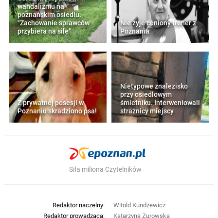
wandalizmu na
poznańskim osiedlu.
"Zachowanie sprawców
Nie żyje ceniony trener z
przybiera na sile"
Poznania
Nietypowe znalezisko
przy osiedlowym
Z prywatnej posesji w
śmietniku. Interweniowali
Poznaniu skradziono psa!
strażnicy miejscy
Siła miliona Czytelników
Redaktor naczelny:
Witold Kundzewicz
Redaktor prowadząca:
Katarzyna Żurowska