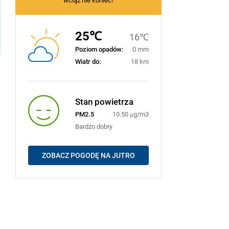
wciąż nie koniec!
25℃
16℃
Poziom opadów:
0 mm
Wiatr do:
18 km
Stan powietrza
PM2.5
10.50 μg/m3
Bardzo dobry
ZOBACZ POGODĘ NA JUTRO