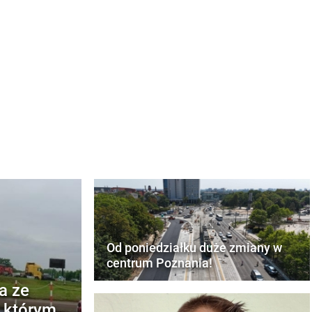
Od poniedziałku duże zmiany w
centrum Poznania!
a ze
w którym