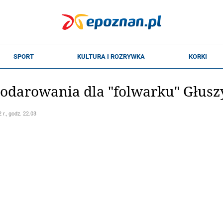
podarowania dla "folwarku" Głus
 r., godz. 22.03