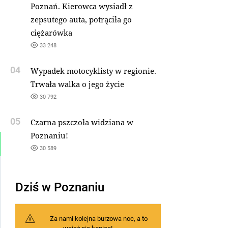
Poznań. Kierowca wysiadł z
zepsutego auta, potrąciła go
ciężarówka
33 248
04
Wypadek motocyklisty w regionie.
Trwała walka o jego życie
30 792
05
Czarna pszczoła widziana w
Poznaniu!
30 589
Dziś w Poznaniu
Za nami kolejna burzowa noc, a to