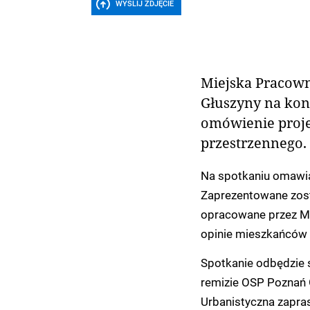
WYŚLIJ ZDJĘCIE
Miejska Pracown
Głuszyny na kons
omówienie proj
przestrzennego.
Na spotkaniu omawia
Zaprezentowane zos
opracowane przez Mi
opinie mieszkańców 
Spotkanie odbędzie s
remizie OSP Poznań 
Urbanistyczna zapra