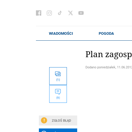
Plan zagos
Dodano
poniedziałek, 11.06.2012
(1)
(9)
ZGŁOŚ BŁĄD