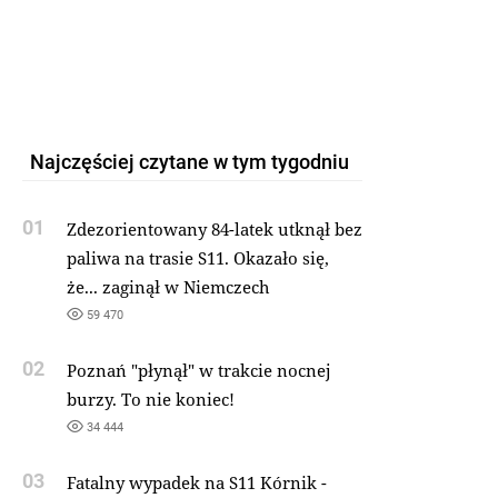
Najczęściej czytane w tym tygodniu
01
Zdezorientowany 84-latek utknął bez
paliwa na trasie S11. Okazało się,
że... zaginął w Niemczech
59 470
02
Poznań "płynął" w trakcie nocnej
burzy. To nie koniec!
34 444
03
Fatalny wypadek na S11 Kórnik -