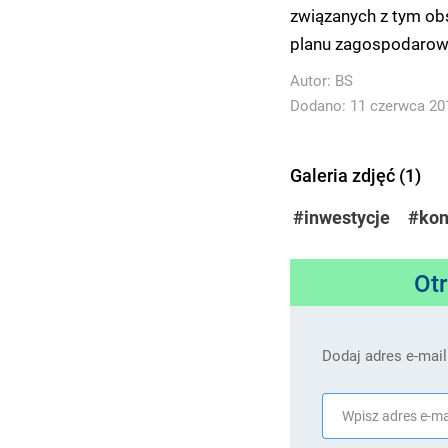
związanych z tym ob
planu zagospodarowa
Autor:
BS
Dodano: 11 czerwca 201
Galeria zdjęć (1)
#inwestycje
#kon
Ot
Dodaj adres e-mail