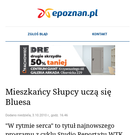
Mieszkańcy Słupcy uczą się
Bluesa
Dodano
niedziela, 3.10.2010 r., godz. 16.46
"W rytmie serca" to tytuł najnowszego
programu z cyklu Studio Reportażu WTK.