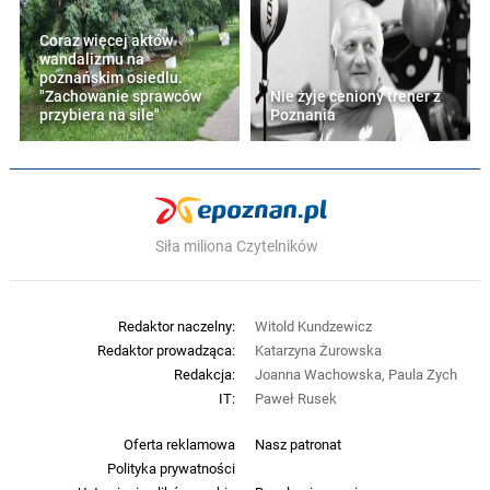
Coraz więcej aktów
wandalizmu na
poznańskim osiedlu.
"Zachowanie sprawców
Nie żyje ceniony trener z
przybiera na sile"
Poznania
Siła miliona Czytelników
Redaktor naczelny:
Witold Kundzewicz
Redaktor prowadząca:
Katarzyna Żurowska
Redakcja:
Joanna Wachowska, Paula Zych
IT:
Paweł Rusek
Oferta reklamowa
Nasz patronat
Polityka prywatności