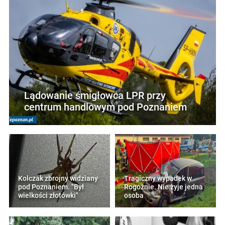
Lądowanie śmigłowca LPR przy
centrum handlowym pod Poznaniem
Kolczak zbrojny widziany
Tragiczny wypadek w
pod Poznaniem. "Był
Rogoźnie. Nie żyje jedna
wielkości złotówki"
osoba