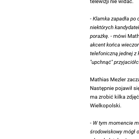
telewizji nie widać.
- Klamka zapadła po 
niektórych kandydat
porażkę. -
mówi Mathi
akcent końca wieczo
telefoniczną jednej z
"upchnąć" przyjaciół
Mathias Mezler zacz
Następnie pojawił się
ma zrobić kilka zdję
Wielkopolski.
- W tym momencie mo
środowiskowy mógł ok