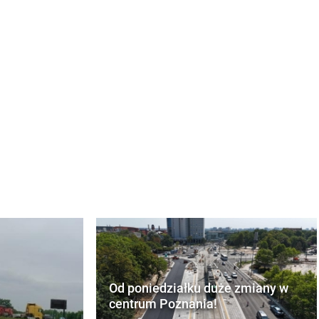
Od poniedziałku duże zmiany w
centrum Poznania!