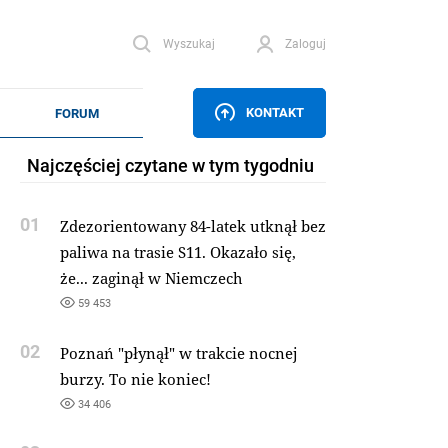
Wyszukaj
Zaloguj
KONTAKT
Najczęściej czytane w tym tygodniu
01
Zdezorientowany 84-latek utknął bez
paliwa na trasie S11. Okazało się,
że... zaginął w Niemczech
59 453
02
Poznań "płynął" w trakcie nocnej
burzy. To nie koniec!
34 406