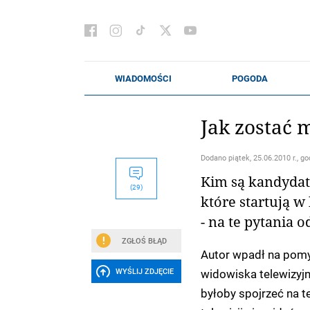
Jak zostać 
Dodano
piątek, 25.06.2010 r., go
Kim są kandydatk
(29)
które startują w
- na te pytania 
ZGŁOŚ BŁĄD
Autor wpadł na pomys
widowiska telewizyj
WYŚLIJ ZDJĘCIE
byłoby spojrzeć na t