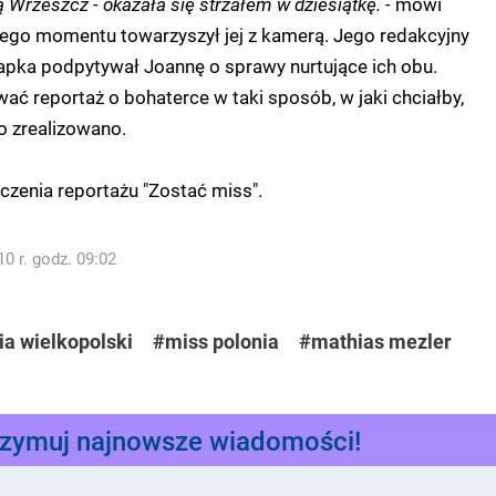
 Wrzeszcz - okazała się strzałem w dziesiątkę. -
mówi
tego momentu towarzyszył jej z kamerą. Jego redakcyjny
apka podpytywał Joannę o sprawy nurtujące ich obu.
wać reportaż o bohaterce w taki sposób, w jaki chciałby,
 zrealizowano.
zenia reportażu "Zostać miss".
0 r. godz. 09:02
ia wielkopolski
#miss polonia
#mathias mezler
rzymuj najnowsze wiadomości!