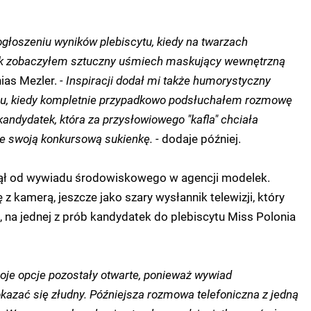
ogłoszeniu wyników plebiscytu, kiedy na twarzach
ek zobaczyłem sztuczny uśmiech maskujący wewnętrzną
as Mezler.
- Inspiracji dodał mi także humorystyczny
ru, kiedy kompletnie przypadkowo podsłuchałem rozmowę
 kandydatek, która za przysłowiowego "kafla" chciała
ce swoją konkursową sukienkę. -
dodaje później.
ął od wywiadu środowiskowego w agencji modelek.
 z kamerą, jeszcze jako szary wysłannik telewizji, który
ć, na jednej z prób kandydatek do plebiscytu Miss Polonia
je opcje pozostały otwarte, ponieważ wywiad
azać się złudny. Późniejsza rozmowa telefoniczna z jedną