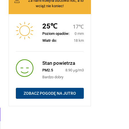
Za nami kolejna burzowa noc, a to
wciąż nie koniec!
25℃
17℃
Poziom opadów:
0 mm
Wiatr do:
18 km
Stan powietrza
PM2.5
8.90 μg/m3
Bardzo dobry
ZOBACZ POGODĘ NA JUTRO