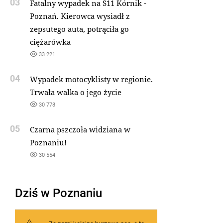
03
Fatalny wypadek na S11 Kórnik -
Poznań. Kierowca wysiadł z
zepsutego auta, potrąciła go
ciężarówka
33 221
04
Wypadek motocyklisty w regionie.
Trwała walka o jego życie
30 778
05
Czarna pszczoła widziana w
Poznaniu!
30 554
Dziś w Poznaniu