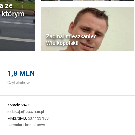
a ze
w którym
e
Zaginął mieszkaniec
Wielkopolski!
1,8 MLN
Czytelników
Kontakt 24/7:
redakcja@epoznan.pl
MMS/SMS:
537 133 133
Formularz kontaktowy