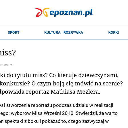
miss?
dz. 09.02
i do tytułu miss? Co kieruje dziewczynami,
 konkursie? O czym boją się mówić na scenie?
odpowiada reportaż Mathiasa Mezlera.
ł stworzenia reportażu podczas udziału w realizacji
nego: wyborów Miss Wrześni 2010. Stwierdził, że warto
en spektakl z boku i pokazać to, czego zazwyczaj w