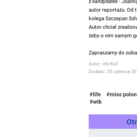
z kandydatek - Joanną
autor reportażu. Od 
kolega Szczepan Szł
Autor chciał zrealizo
żeby o nim samym go
Zapraszamy do zobac
Autor:
mk/KaT
Dodano: 25 czerwca 201
#life
#miss polon
#wtk
Ot