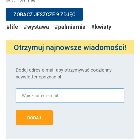
fot. All For Planet
ZOBACZ JESZCZE 9 ZDJĘĆ
#life
#wystawa
#palmiarnia
#kwiaty
Otrzymuj najnowsze wiadomości!
Dodaj adres e-mail aby otrzymywać codzienny
newsletter epoznan.pl.
DODAJ