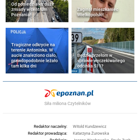
Od poniedziałku duże
zmiany w centrum
Zaginął mieszkaniec
Poznania!
Wielkopolski!
Tragiczne odkrycie na
terenie Antoninka. W
aucie znaleziono ciało,
Będzie przełom w
prawdopodobnie leżało
sprawie wyczekiwanego
tam kilka dni
odcinka S11?
Siła miliona Czytelników
Redaktor naczelny:
Witold Kundzewicz
Redaktor prowadząca:
Katarzyna Żurowska
Redakcja:
Joanna Wachowska, Paula Zych