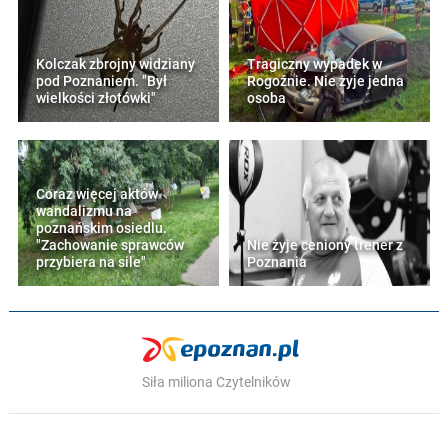
Kolczak zbrojny widziany
Tragiczny wypadek w
pod Poznaniem. "Był
Rogoźnie. Nie żyje jedna
wielkości złotówki"
osoba
Coraz więcej aktów
wandalizmu na
poznańskim osiedlu.
"Zachowanie sprawców
Nie żyje ceniony trener z
przybiera na sile"
Poznania
Siła miliona Czytelników