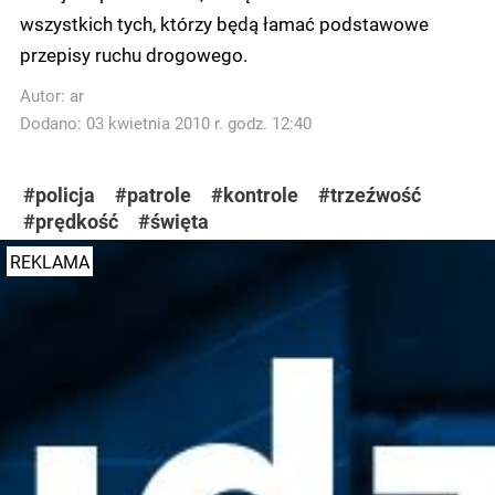
wszystkich tych, którzy będą łamać podstawowe
przepisy ruchu drogowego.
Autor:
ar
Dodano: 03 kwietnia 2010 r. godz. 12:40
#policja
#patrole
#kontrole
#trzeźwość
#prędkość
#święta
REKLAMA