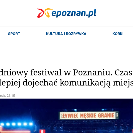
dniowy festiwal w Poznaniu. Cza
jlepiej dojechać komunikacją miej
godz. 21.15