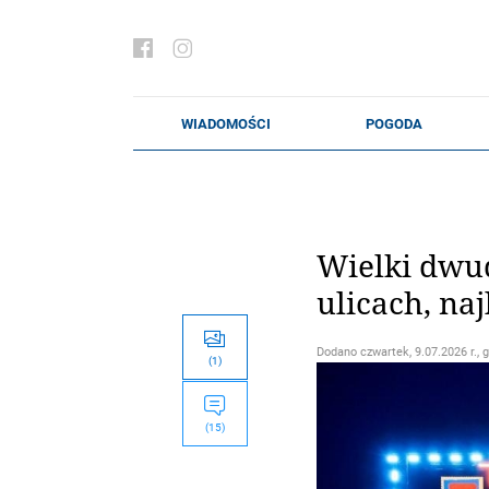
Wielki dwu
ulicach, na
Dodano
czwartek, 9.07.2026 r., 
(1)
(15)