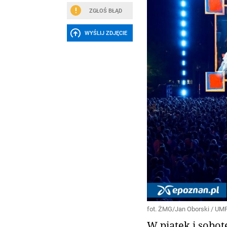
ZGŁOŚ BŁĄD
WYŚLIJ ZDJĘCIE
fot. ŻMG/Jan Oborski / UM
W piątek i sobotę