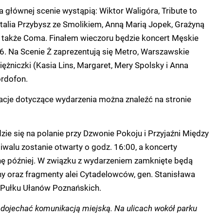
a głównej scenie wystąpią: Wiktor Waligóra, Tribute to
talia Przybysz ze Smolikiem, Anną Marią Jopek, Grażyną
a także Coma. Finałem wieczoru będzie koncert Męskie
6. Na Scenie Ż zaprezentują się Metro, Warszawskie
żniczki (Kasia Lins, Margaret, Mery Spolsky i Anna
ordofon.
cje dotyczące wydarzenia można znaleźć na stronie
ie się na polanie przy Dzwonie Pokoju i Przyjaźni Między
iwalu zostanie otwarty o godz. 16:00, a koncerty
nę później. W związku z wydarzeniem zamknięte będą
any oraz fragmenty alei Cytadelowców, gen. Stanisława
Pułku Ułanów Poznańskich.
j dojechać komunikacją miejską. Na ulicach wokół parku