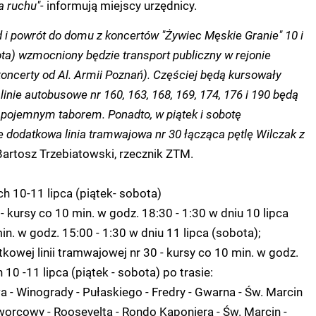
a ruchu"-
informują miejscy urzędnicy.
 i powrót do domu z koncertów "Żywiec Męskie Granie" 10 i
bota) wzmocniony będzie transport publiczny w rejonie
koncerty od Al. Armii Poznań). Częściej będą kursowały
a linie autobusowe nr 160, 163, 168, 169, 174, 176 i 190 będą
 pojemnym taborem. Ponadto, w piątek i sobotę
 dodatkowa linia tramwajowa nr 30 łącząca pętlę Wilczak z
artosz Trzebiatowski, rzecznik ZTM.
 10-11 lipca (piątek- sobota)
7 - kursy co 10 min. w godz. 18:30 - 1:30 w dniu 10 lipca
in. w godz. 15:00 - 1:30 w dniu 11 lipca (sobota);
kowej linii tramwajowej nr 30 - kursy co 10 min. w godz.
 10 -11 lipca (piątek - sobota) po trasie:
 - Winogrady - Pułaskiego - Fredry - Gwarna - Św. Marcin
orcowy - Roosevelta - Rondo Kaponiera - Św. Marcin -