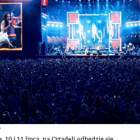
P
, 10 i 11 lipca, na Cytadeli odbędzie się