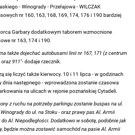
łaskiego - Winogrady - Przełajowa - WILCZAK
usowych nr 160, 163, 168, 169, 174, 176 i 190 bardziej
Dworca Garbary dodatkowym taborem wzmocnione
sowe nr 163, 174 i 190.
na także dojechać autobusami linii nr 167, 171 (z centrum
 oraz 911"-
dodaje rzecznik.
 się liczyć także kierwocy. 10 i 11 lipca - w godzinach
y dnia następnego - wprowadzona zostanie czasowa
arkowania na ulicach w rejonie poznańskiej Cytadeli.
ony z ruchu na potrzeby parkingu zostanie buspas na ul.
 Winogrady do ul. na Stoku - oraz prawy pas Al. Armii
 do Al. Niepodległości. Dodatkowo w sobotę, podobnie jak
, będzie można zostawić samochód na pasie Al. Armii