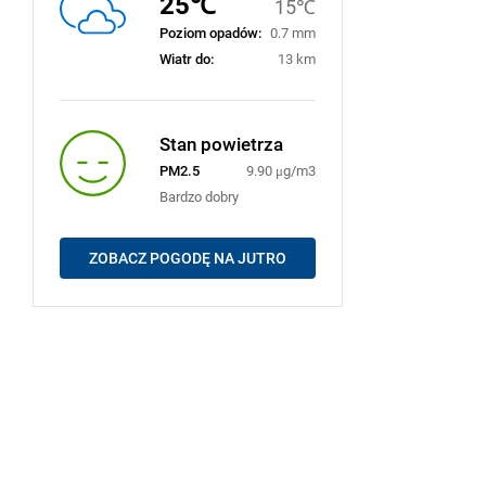
25℃
15℃
Poziom opadów:
0.7 mm
Wiatr do:
13 km
Stan powietrza
PM2.5
9.90 μg/m3
Bardzo dobry
ZOBACZ POGODĘ NA JUTRO