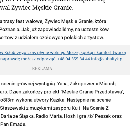
wal Żywiec Męskie Granie.
a trasy festiwalowej Żywiec Męskie Granie, która
Poznania. Jak już zapowiadaliśmy, na uczestników
certów z udziałem czołowych polskich artystów.
w Kołobrzegu czas płynie wolniej. Morze, spokój i komfort tworzą
j naprawdę możesz odpocząć. +48 94 355 34 44 info@subaltyk.pl
REKLAMA
na scenie głównej wystąpią: Yana, Zakopower x Miuosh,
ars. Dzień zakończy projekt "Męskie Granie Przedstawia",
o8l3m wykona utwory Kazika. Następnie na scenie
 Staszewski z muzykami zespołu Kult. Na Scenie Ż
 Daria ze Śląska, Radio Maria, Hoshii gra /ż/ Peszek oraz
F Pan Emade.