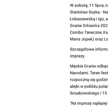
W sobotę, 11 lipca, n
Stanisław Soyka - Na
Łobaszewską i Igo, 
Granie Orkiestra 202
Combo Taneczne, Księ
Maria Jopek) oraz L
Szczegółowe informa
imprezy.
Męskie Granie odbędz
Narodami. Teren fest
rozpoczną się godzi
alejki w pobliżu pol
Sosabowskiego i 15 
"Na imprezę najlepie