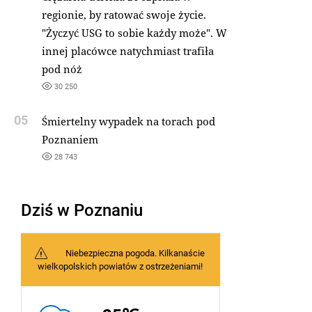
regionie, by ratować swoje życie.
"Życzyć USG to sobie każdy może". W
innej placówce natychmiast trafiła
pod nóż
30 250
05
Śmiertelny wypadek na torach pod
Poznaniem
28 743
Dziś w Poznaniu
Niebezpieczna pogoda. Kilkanaście
wielkopolskich powiatów z ostrzeżeniami!