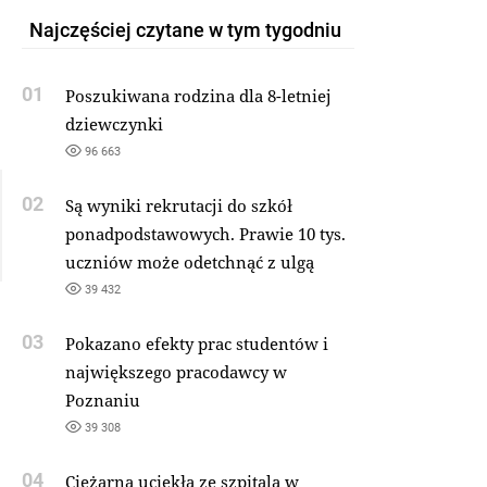
Najczęściej czytane w tym tygodniu
01
Poszukiwana rodzina dla 8-letniej
dziewczynki
96 663
02
Są wyniki rekrutacji do szkół
ponadpodstawowych. Prawie 10 tys.
uczniów może odetchnąć z ulgą
39 432
03
Pokazano efekty prac studentów i
największego pracodawcy w
Poznaniu
39 308
04
Ciężarna uciekła ze szpitala w