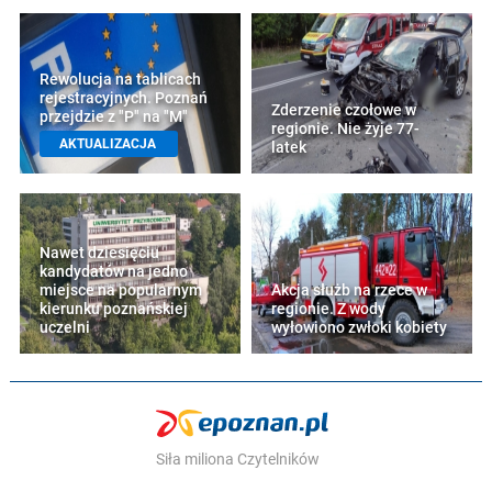
Rewolucja na tablicach
rejestracyjnych. Poznań
Zderzenie czołowe w
przejdzie z "P" na "M"
regionie. Nie żyje 77-
AKTUALIZACJA
latek
Nawet dziesięciu
kandydatów na jedno
miejsce na popularnym
Akcja służb na rzece w
kierunku poznańskiej
regionie. Z wody
uczelni
wyłowiono zwłoki kobiety
Siła miliona Czytelników